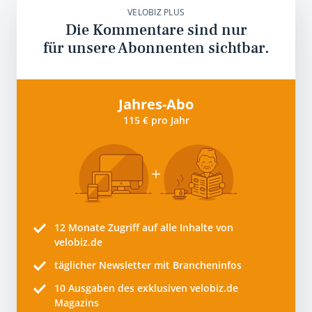
VELOBIZ PLUS
Die Kommentare sind nur
für unsere Abonnenten sichtbar.
Jahres-Abo
115 € pro Jahr
12 Monate
Zugriff auf alle Inhalte von
velobiz.de
täglicher Newsletter mit Brancheninfos
10
Ausgaben des exklusiven velobiz.de
Magazins