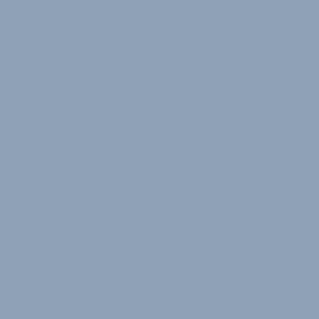
Biermann in der Deutschschweiz sowie Pierre
Bajeaux und Jean Christophe Lebey in der Romandie.
Entgegen dem Gesamttrend in der Fahrradbranche
konnte Rudy Project den Umsatz im Jahr 2024
gegenüber dem Vorjahr um 15 Prozent auf 17,5 Mio
EUR steigern. „Wir danken Intercycle für die
hervorragende und erfolgreiche 20-jährige
Partnerschaft und die großartigen Ergebnisse. Wir
sind überzeugt, dass Rudy Project durch den
Direktvertrieb schnell in der gesamten Schweiz
wachsen wird – und dass die Marke in der
französisch- und italienischsprachigen Schweiz bald
ebenso bekannt sein wird wie in der
Deutschschweiz“, kommentierte Cristiano Barbazza,
CEO von Rudy Project. „Wir glauben, dass wir für
Sport- und Optikfachgeschäfte, die auf der Suche