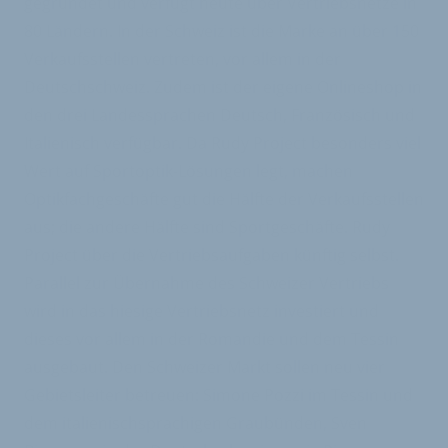
gegründet und verfügt heute über Vertriebsnetze in
80 Ländern. In der Schweiz ist die Marke an über 150
Verkaufsstellen vertreten, vor allem in der
Deutschschweiz. Zudem ist der eigene Onlineshop in
den drei Landessprachen Deutsch, Französisch und
Italienisch verfügbar. Da Rudy Project besonders viel
Wert auf Sportoptik-Lösungen legt, machen
Optikfachgeschäfte gut die Hälfte der Verkaufsstellen
aus; die andere Hälfte sind Sportgeschäfte. Rudy
Project über die Vertriebsaufgaben künftig selbst.
Parallel zur Übernahme des Schweizer Vertriebs
wird in das hiesige Vertriebsnetz investiert und
dieses vor allem in der Romandie und dem Tessin
ausgebaut. Den Schweizer Markt sollen neu vier
Gebietsleiter betreuen: Simone Pozzi im Tessin und
dem italienischsprachigen Graubünden, Sven