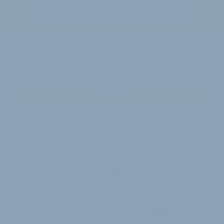
Jetzt freischalten
Sie sind bereits Abonnent?
Zum Login
LvR
Laurens van Rooijen