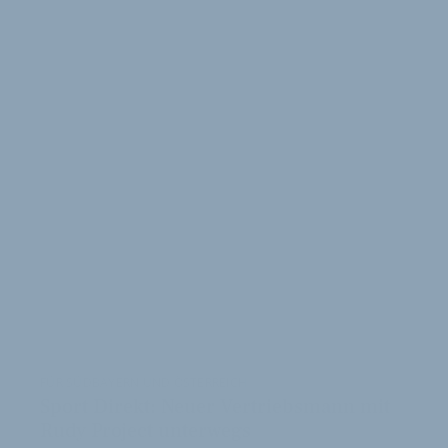
WEITERE
ARTIKEL
FÜR SÜDBAYERN UND ÖSTERREICH
Sport Direkt: Neuer Vertriebsmann mit
Rudy Project unterwegs