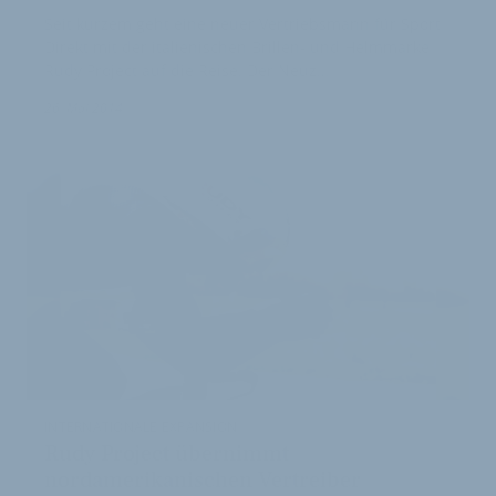
Seit kurzem geht eine neuer Vertriebsmann für Sport
Direkt mit der italienischen Brillen- und Helmmarke
Rudy Project auf die Reise. Der Neuz…
26. Mai 2014
INTERNATIONALE EXPANSION
Rudy Project übernimmt
nordamerikanischen Vertreiber