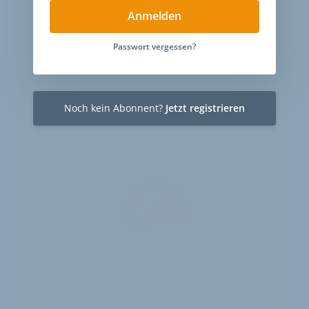
10
Ausgaben des exklusiven velobiz.de
Anmelden
Magazins
Passwort vergessen?
Jetzt freischalten
Noch kein Abonnent?
Jetzt registrieren
30-Tage-Zugang
Einmalig 19 €
30 Tage
Zugriff auf alle Inhalte von velobiz.de
täglicher Newsletter mit Brancheninfos