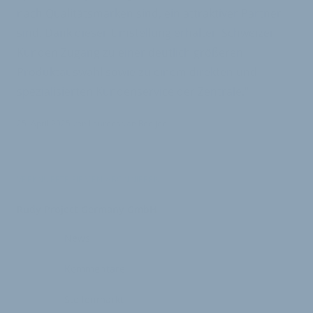
nach Qualitätsmarken sind, ein attraktiver Partner
sind. Dank dieser Umstellung erhalten Schweizer
Kunden Zugang zu einer deutlich größeren
Produktauswahl sowie zu einem direkten und
spezialisierten Kundenservice der Zentrale.“
25. April 2025
von
Laurens van Rooijen
VERKNÜPFTE FIRMEN ABONNIEREN
Rudy Project Germany GmbH
News
Kommentare
Stellenmarkt