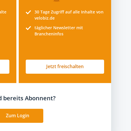
alte
30 Tage
Zugriff auf alle Inhalte von
velobiz.de
täglicher Newsletter mit
Brancheninfos
Jetzt freischalten
nd bereits Abonnent?
Zum Login