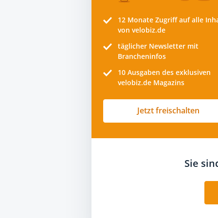
12 Monate
Zugriff auf alle Inh
von velobiz.de
täglicher Newsletter mit
Brancheninfos
10
Ausgaben des exklusiven
velobiz.de Magazins
Jetzt freischalten
Sie si