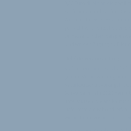
0,50 Euro direkt an die zertif
Zapferinnen und Zapfer. Das e
Weltmarktpreises. Was mit der
gemacht wird, entscheiden si
verbessert, indem beispielswe
Kindern den Zugang zu Bildun
Gelebte Verantwortung
Stefan Hörmann, Geschäftsführ
gelebte Verantwortung, inde
Naturkautschuk vorangeht. Ge
Schwalbe im Jahr 2020 damit 
unterstützen, die am Kautsc
Lieferkette ein Fahrradreifen i
wir bis heute zusammen errei
Laut eigenen Angaben ist Schwa