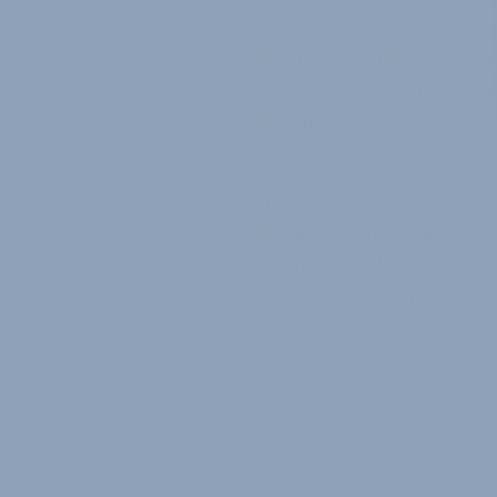
gehandelten Kautschuk in se
direkt mit einer finanziellen P
aus Indonesien stammt aus s
der Pflanzungen erhält – ande
des Regenwalds.
Vor einigen Monaten hat eine
die Pflanzungen vor Ort besuc
Java rund 140 Kilometer entf
für die Kautschukzapfenden 
Bäume angezapft werden. Die 
abgeholt und später zu Kautsc
eines der wichtigsten Rohmate
6. Juni 2023
von
Daniel Hrkac