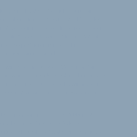
ilung bei Schwalbe: „Das Ziel, unsere Fair
n, haben wir im CSR-Bericht 2021 festgelegt.
sen Meilenstein nun tatsächlich erreicht haben
im Fair Rubber e. V. von 277 im Jahr 2020 auf
nnten. So profitieren immer mehr
uern von fairem Handel.“
ten wir so deutlich größere Mengen an fair
ie wir in der Produktion zahlreicher weiterer
e ist aber noch nicht erreicht. Wir arbeiten
 Rubber e. V. zusammen, um die Kapazitäten
albe gemeinsam mit dem Fair Rubber e.V.
Menschen am Anfang der Lieferkette
aturkautschuk zahlt Schwalbe eine Prämie von