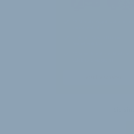
12 Monate
Zugriff auf alle Inh
von velobiz.de
täglicher Newsletter mit
Brancheninfos
10
Ausgaben des exklusiven
velobiz.de Magazins
Jetzt freischalten
Sie si