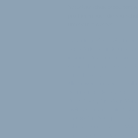
Naturkautschuk produziert w
profitieren auch die Kautschu
unterstützt werden.
Es ist ein großer Erfolg für e
der Lieferkette direkt unterst
in seinen Produkten enorm aus
gehandeltem Naturkautschuk 
versechsfacht.
Alle Gravelreifen von Schwalbe
Rennradmodelle des Pro One (
Reifen Nobby Nic, Magic Mary 
Evolution Line mit Fair Rubber
Cargoreifen Pick-Up und der E-
Fahrradreifen sowie der Marat
damit produziert werden.