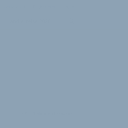
Inserieren
Registrieren
Login
Händlerreise 2026
3 Minuten Lesedauer