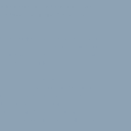
erden können, um das Sechsfache. Davon
kzapfenden, die mit einer Prämie direkt
in Vorzeigeprojekt, das die Menschen am Anfang
ützt: Schwalbe weitet den Anteil an Fair Rubber
. Die Anzahl der Reifenmodelle, die mit fair
produziert werden können, wird
 aus der G-One-Serie, die drei
Tubeless, Tube & TT) und die Mountainbike-
und Big Betty werden ab sofort in der
 bestückt. Bereits zuvor konnten der
Bike-Spezialist Marathon E-Plus als erste
hon Plus Wheelchair als erster Rollstuhlreifen