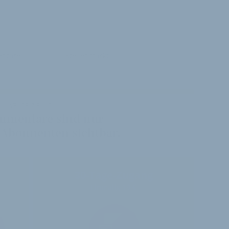
ntare
Stellenmarkt
VELOBIZ PLUS
mmentare sind nur
 Abonnenten sichtbar.
30-Tage-Zugang
Einmalig 19 €