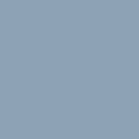
Daniel Hrkac
H
Redaktion