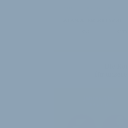
VERKNÜPFTE FIRMEN ABONNIEREN
SCHWALBE - Ralf Bohle GmbH
News
Komme
Die Ko
für unsere
Jahres-Abo
115 € pro Jahr