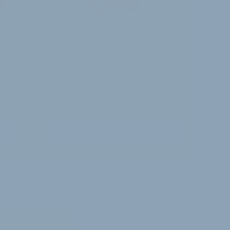
alte
30 Tage
Zugriff auf alle Inhalte von
velobiz.de
täglicher Newsletter mit
Brancheninfos
Jetzt freischalten
nd bereits Abonnent?
Zum Login