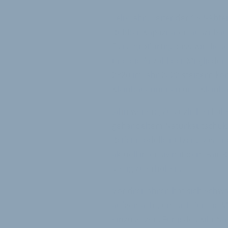
Felix Jahn, Leiter der CSR-Abte
Rubber Kapazitäten auszubaue
Es ist großartig, dass wir die
und die Anzahl der Mitglieder 
2320 im Jahr 2022 steigern ko
Kleinbäuerinnnen und Kleinba
Jahn weiter: „Zusätzlich erhal
gehandeltem Naturkautschuk, d
Reifenmodelle nutzen. Das End
aktuell intensiv mit dem Fair
stetig zu erhöhen.“
Vor drei Jahren hat sich Schw
aufgemacht, um sich für die 
einzusetzen. Für jedes Kilo N