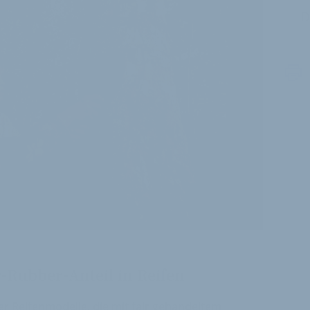
D
-Rubber-Anteil in Reifen
r Reifenmodelle, die mit fair gehandeltem