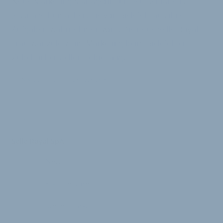
Neue Marketing-Managerin für Deutschland ist
Jessica Schumacher, die von Bielefeld aus ihre
Aufgaben wahrnehmen wird. Die neue Selle-Royal-
Frau war zuletzt im Marketing beim Bielefelder
Zubehörhersteller Hebie tätig.
16. März 2011
von
Jürgen Wetzstein
VERKNÜPFTE FIRMEN ABONNIEREN
Selle Royal SpA
News
Kommentare
Stellenmarkt