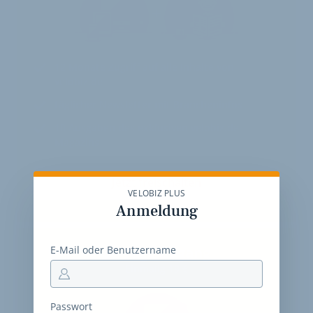
12 Monate
Zugriff auf alle Inhalte von
velobiz.de
täglicher Newsletter mit Brancheninfos
10
Ausgaben des exklusiven velobiz.de
Magazins
Jetzt freischalten
VELOBIZ PLUS
Anmeldung
E-Mail oder Benutzername
30-Tage-Zugang
Einmalig 19 €
Passwort