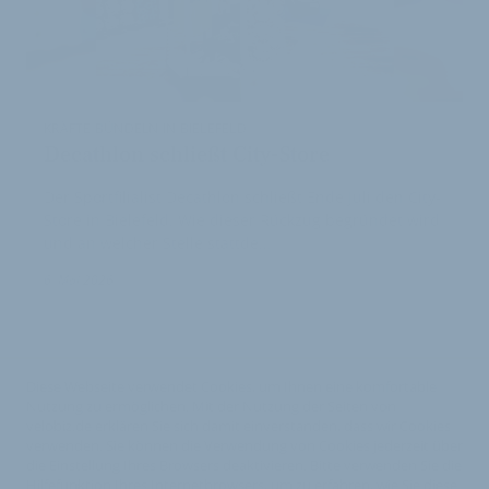
KRÄFTE BÜNDELN IN BIELEFELD
Decathlon schließt City-Store
Der Sportfilialist Decathlon schließt Ende Juli den City-
Store in Bielefeld. Wie dieser Rückzug begründet wird
und an welcher Stelle stattde…
6. Mai 2026
Diese Webseite verwendet Cookies, um Ihnen eine komfortable
Nutzung zu ermöglichen. Mit der Nutzung der Seiten von
velobiz.de erklären Sie sich damit einverstanden, dass wir Cookies
verwenden. Sie können die Verwendung von Cookies jederzeit über
die Einstellung Ihres Browsers deaktivieren. Bitte verwenden Sie die
Hilfefunktion Ihres Internetbrowsers, um zu erfahren, wie Sie diese