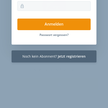
30 Tage
Zugriff auf alle Inhalte von velobiz.de
Anmelden
täglicher Newsletter mit Brancheninfos
Passwort vergessen?
Jetzt freischalten
Noch kein Abonnent?
Jetzt registrieren
Sie sind bereits Abonnent?
Zum Login