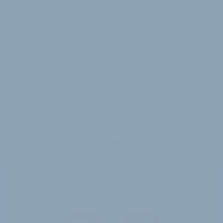
HEBIE GmbH & Co KG
News
Kommentare
Stellenmarkt
VELOBIZ PLUS
Die Kommentare sind nur
für unsere Abonnenten sichtbar.
Jahres-Abo
115 € pro Jahr