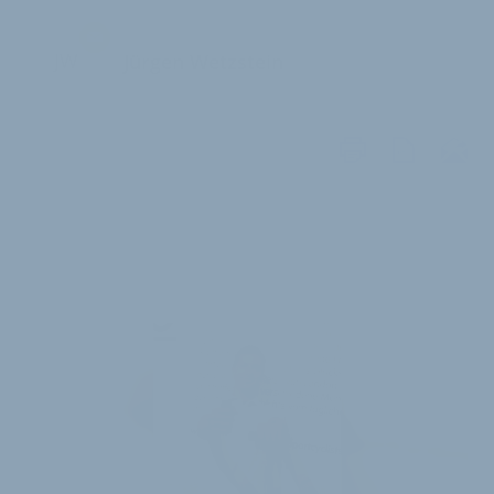
JW
Jürgen Wetzstein
WEITERE
ARTIKEL