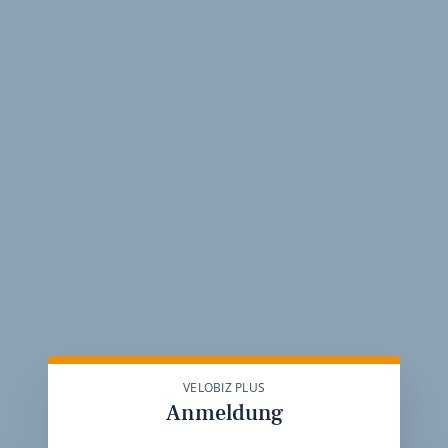
VERKNÜPFTE FIRMEN ABONNIEREN
Paul Lange & Co.
News
Kommentare
Stellenmarkt
Shimano Europe BV
News
Kommentare
Stellenmarkt
VELOBIZ PLUS
Anmeldung
VELOBIZ PLUS