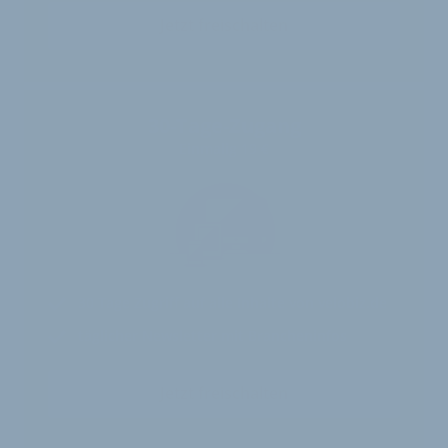
Jetzt freischalten
30-Tage-Zugang
Einmalig 19 €
30 Tage
Zugriff auf alle Inhalte von velobiz.de
täglicher Newsletter mit Brancheninfos
Jetzt freischalten