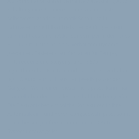
Als Kombination dieser Elemente bietet die „Q’Auto“-
Schaltung eine Premiere, denn es ist die erste
selbstversorgende Automatik-Schaltung für
Fahrräder ohne Hilfsantrieb. Der benötigte Strom
wird nicht aus einem Akku, sondern per in der „Cues
FH-U6060“-Hinterrad-Nabe verbautem Dynamo
gewonnen. Basierend auf Sensoren für Tempo,
Trittfrequenz und Steigung, über 6.500
algorithmischen Mustern und dem Nutzerverhalten
legt „Q'Auto“ von sich aus den jeweils passenden
Gang auf. Wenn einem dieser nicht passt, kann man
manuell über den kabellosen Schalthebel eingreifen.
Die Elektronik bezieht solche Korrekturen in ihre
Automatik ein - und deren Gangauswahl passt somit
umso besser, je öfters man mit dem „Q'Auto“-
System unterwegs ist.