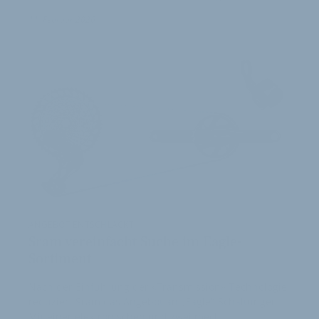
11. Februar 2026
ANGEBOT ENTSCHLACKT
Sram vereinfacht Suche im Eagle-
Sortiment
Nach der Einführung der «Transmission»-Technologie
reduziert Sram das Angebot an „Eagle“-Schaltungen.
Mit einer elektronischen und zwei mech…