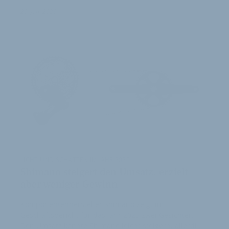
1
29. Juni 2023
LICHT UND SCHATTEN IM JAHR 2025
Shimano steigert den Umsatz, erzielt
aber weniger Gewinn
Komponentenhersteller Shimano zeigt im
Geschäftsbericht für das Jahr 2025 zwei Gesichter:
Den Umsatz konnte Shimano leicht steigern, allerdi…