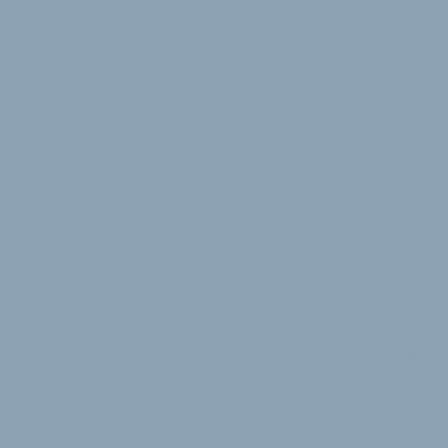
Sie sind bereits Abonnent?
Zum Login
JW
Jürgen Wetzstein
WEITERE