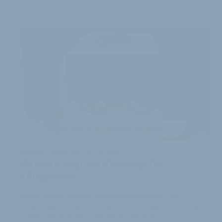
ARTIKEL
ÜBERRASCHUNG AM MESSESTAND
Shimano zeigt Schaltkonzept für
Alltagsräder
Bisher setzte Shimano seine elektronischen Di2-
Schaltungen vor allem im sportlichen Segment und an
E-Bikes ein. Auf der Eurobike wurde nun e…