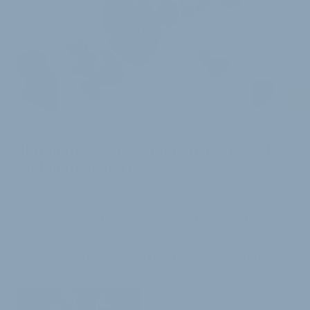
i
Q’AUTO FÜR RÄDER OHNE „E“
Shimano schaltet automatisch, kabellos
und ohne Batterie
Was als Konzeptvelo an der Eurobike 2023 seinen
Anfang nahm, bringt Shimano nun als “Q’Auto“ auf
den Markt: Eine automatische, kabellos geschaltete
Kettenschaltung für Fahrrädern ohne Elektromotor.