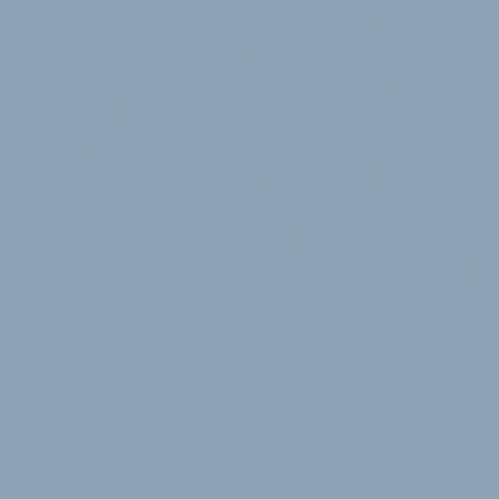
Ergänzend zur Hinterrad-Nabe mit integriertem
Dynamo, Kondensator, Sensoren und Prozessor
führt Shimano auch ein besonderes „Cues Di2“-
Schaltwerk (Produktbezeichnung RD-U8050-SGS/GS)
sowie einen kabellosen Schalthebel
(Produktbezeichnung SW-EN605-R) als Teile der
„Q'Auto“-Gruppe ins Sortiment ein. Im Grunde ist
dieses Schaltwerk aber mit allen kabellosen
Schalthebeln für Shimanos Di2-Gruppen kompatibel
- ob fürs Rennvelo, Gravelbike oder Mountain Bike.
Die „Q'Auto“-Bauteile sind mit Linkglide-Kassetten
mit 10 oder 11 Gängen kompatibel.
6. Juni 2025
von
Jürgen Wetzstein