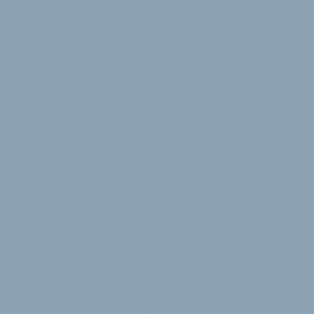
Vor zwei Jahren wurde das automatische
Schaltsystem erstmals vorgestellt und in diesem
Frühjahr in Tokyo auch Endverbraucherinnen und
Endverbrauchern für Testfahrten angeboten. Es
kombiniert verschiedene, bestehende Techniken von
Shimano: Das elektronische „Tues Di2“-Schaltwerk
und Nabendynamos aus eigenem Haus sowie die
„Autoshift“- und „Freeshift“-Funktionen, die E-Bikes
mit den EP-Hilfsantrieben der Japaner bieten.
System lernt mit