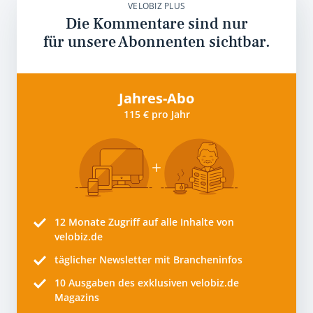
VELOBIZ PLUS
Die Kommentare sind nur
für unsere Abonnenten sichtbar.
Jahres-Abo
115 € pro Jahr
12 Monate
Zugriff auf alle Inhalte von
velobiz.de
täglicher Newsletter mit Brancheninfos
10
Ausgaben des exklusiven velobiz.de
Magazins