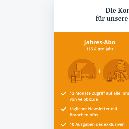
Die Ko
für unsere
Jahres-Abo
115 € pro Jahr
12 Monate
Zugriff auf alle Inh
von velobiz.de
täglicher Newsletter mit
Brancheninfos
10
Ausgaben des exklusiven