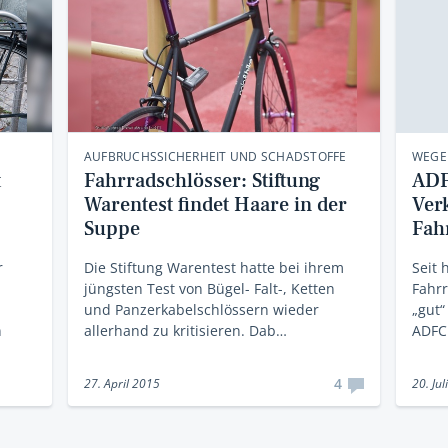
AUFBRUCHSSICHERHEIT UND SCHADSTOFFE
WEGE
t
Fahrradschlösser: Stiftung
ADF
Warentest findet Haare in der
Ver
Suppe
Fah
r
Die Stiftung Warentest hatte bei ihrem
Seit 
jüngsten Test von Bügel- Falt-, Ketten
Fahrr
und Panzerkabelschlössern wieder
„gut“
n
allerhand zu kritisieren. Dab…
ADFC 
4
27. April 2015
20. Jul