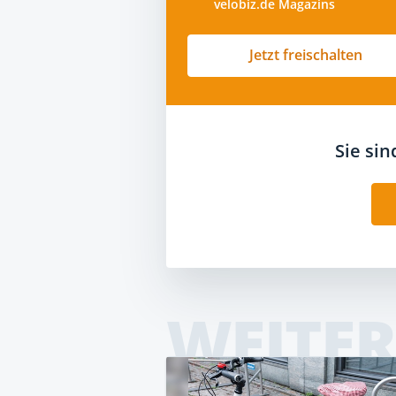
velobiz.de Magazins
Jetzt freischalten
Sie si
WEITER