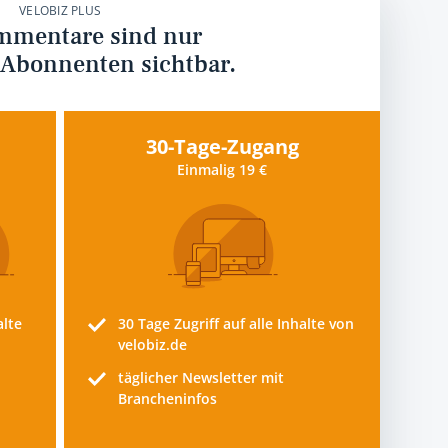
VELOBIZ PLUS
mmentare sind nur
 Abonnenten sichtbar.
30-Tage-Zugang
Einmalig 19 €
alte
30 Tage
Zugriff auf alle Inhalte von
velobiz.de
täglicher Newsletter mit
Brancheninfos