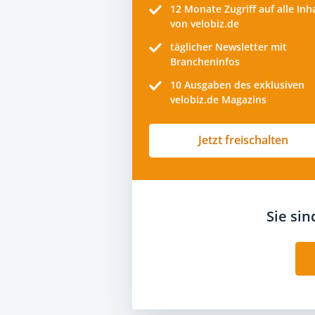
12 Monate
Zugriff auf alle Inh
von velobiz.de
täglicher Newsletter mit
Brancheninfos
10
Ausgaben des exklusiven
velobiz.de Magazins
Jetzt freischalten
Sie si