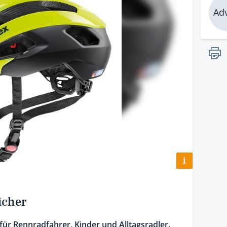
Adv
i
sicher
ür Rennradfahrer, Kinder und Alltagsradler.