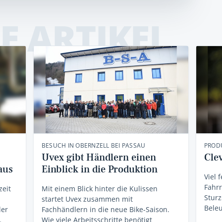
E ARTIKEL
BESUCH IN OBERNZELL BEI PASSAU
PRODU
Uvex gibt Händlern einen
Cle
aus
Einblick in die Produktion
Viel 
Fahr
zeit
Mit einem Blick hinter die Kulissen
Sturz
startet Uvex zusammen mit
Beleu
ler
Fachhändlern in die neue Bike-Saison.
…
Wie viele Arbeitsschritte benötigt