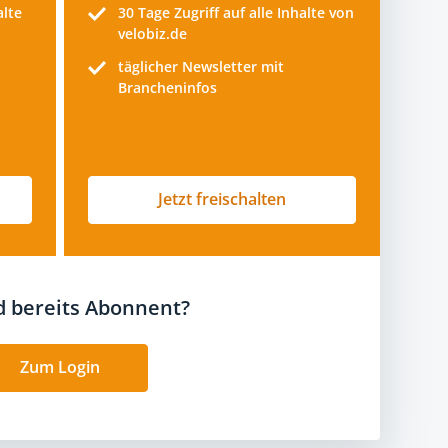
alte
30 Tage
Zugriff auf alle Inhalte von
velobiz.de
täglicher Newsletter mit
Brancheninfos
Jetzt freischalten
nd bereits Abonnent?
Zum Login