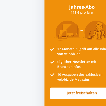
Jahres-Abo
115 € pro Jahr
12 Monate
Zugriff auf alle Inh
von velobiz.de
täglicher Newsletter mit
Brancheninfos
10
Ausgaben des exklusiven
velobiz.de Magazins
Jetzt freischalten