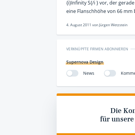
{i}Infinity S{/i } vor, der ge
eine Flanschhöhe von 66 mm b
4. August 2011
von
Jürgen Wetzstein
VERKNÜPFTE FIRMEN ABONNIEREN
Supernova Design
News
Komme
Die Ko
für unsere