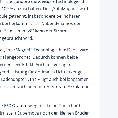
t insbesondere die
FreeSpin
-Technologie, die
 100 % abzuschalten. Der „SoloMagnet“ wird
pule getrennt. Insbesondere bei höheren
ch bei herkömmlichen Nabendynamos der
 Beim „Infinity8“ kann der Strom
r gebraucht wird.
e „SolarMagnet“-Technologie hin: Dabei wird
tral angeordnet. Dadurch können beide
erden. Der Effekt: Auch bei geringen
end Leistung für optimales Licht erzeugt
 Ladeadapter „The Plug“ auch bei langsamer
oder zum Nachladen der Airstream-Akkulampe
.
die 660 Gramm wiegt und eine Flanschhöhe
t, stellt Supernova noch den kleinen Bruder