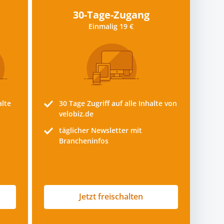
30-Tage-Zugang
Einmalig 19 €
alte
30 Tage
Zugriff auf alle Inhalte von
velobiz.de
täglicher Newsletter mit
Brancheninfos
Jetzt freischalten