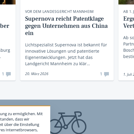
VOR DEM LANDESGERICHT MANNHEIM
AB 1. 
Supernova reicht Patentklage
Erg
lber
gegen Unternehmen aus China
Ver
ein
Ab so
Partn
Lichtspezialist Supernova ist bekannt für
sburg
Bosch
innovative Lösungen und patentierte
…
best
Eigenentwicklungen. Jetzt hat das
Landgericht Mannheim zu klär…
1
1
20. März 2026
1. Juli
ung zu ermöglichen. Mit
standen, dass wir
t über die Einstellung
hres Internetbrowsers,