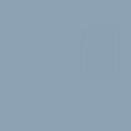
WEITER
ANPASSBARE SPORTPROFILE
Magellan: Switch GPS Fitne
Uhren jetzt auch in
Deutschland erhältlich
Die Fitness-Uhren der Magellan Swi
Serie sind ab sofort auch in Deutsc
Österreich und der Schweiz verfügb