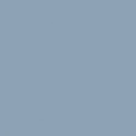
Inserieren
Registrieren
Login
Händlerreise 2026
2 Minuten Lesedauer