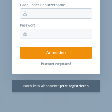
ellan sind ab September im Handel verfügbar.
E-Mail oder Benutzername
Passwort
VELOBIZ PLUS
mmentare sind nur
 Abonnenten sichtbar.
Anmelden
Passwort vergessen?
30-Tage-Zugang
Einmalig 19 €
Noch kein Abonnent?
Jetzt registrieren