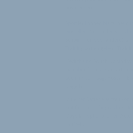
ansprechen.
Sportler können bis zu neun i
einstellen. Neben den verschi
Schwimmen oder andere) kann 
Trainingsart eingeben (Trainin
„Switch und Switch Up sind vo
sich aber für alle Sportarten, 
auch Indoor“, sagt Hossain El
Magellan.
Mit einer Batterielaufzeit von
Zeit für ein umfangreiches Ou
Magellan optional einen Akku-
Laufzeit.