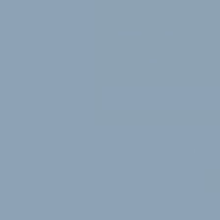
12 Monate
Zugriff auf alle Inh
von velobiz.de
täglicher Newsletter mit
Brancheninfos
10
Ausgaben des exklusiven
velobiz.de Magazins
Jetzt freischalten
Sie si