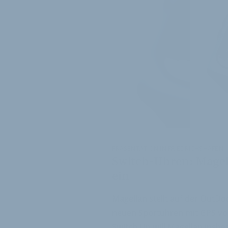
PRÄSENTATION IN FRIEDRICHSHAFEN
Switch-Uhren: Magell
ein
Magellan stellt auf der OutDo
neuen Sportuhren mit GPS vo
Switch Up will Magellan insbe