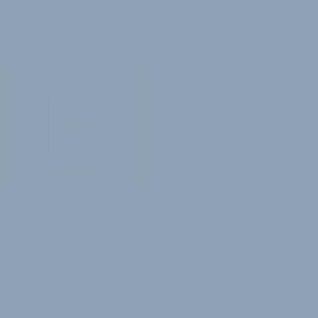
ARE-UPDATE FÜR EXPLORIST GC:
ellan reicht Funktionen
h
as Einsteigermodell „eXplorist GC“
t Magellan ab sofort ein
greiches Software-Update bereit,
em das User-Inferface weite…