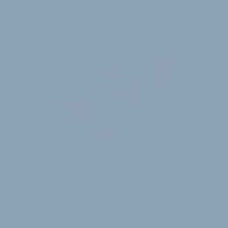
E ARTIKEL
ABSCHIED UND NEUZUGÄNGE
SOFTW
ss-
Österreich: Thalinger Lange
Mag
schärft Markenportfolio
nac
Der österreichische Shimano-Vertreiber
Für d
Thalinger Lange erneuert kurz vor der
stell
tch-
österreichischen Fachmesse Best of Bike
umfan
hland,
sein Markenportfolio. M…
mit d
ar.