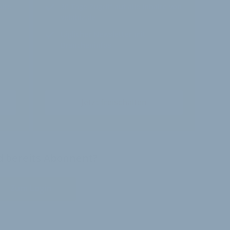
alte
30 Tage
Zugriff auf alle Inhalte von
velobiz.de
täglicher Newsletter mit
Brancheninfos
Jetzt freischalten
nd bereits Abonnent?
Zum Login