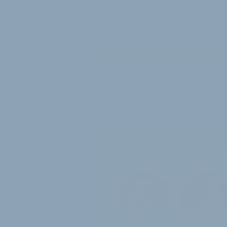
Switch und Switch Up von Mag
11. Juli 2012
von
Jürgen Wetzstein
Die Ko
für unsere
Jahres-Abo
115 € pro Jahr