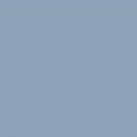
2 Minuten Lesedauer
AUCH DEUTER LEGT ZU
Unternehmensgruppe Schwan-Stabilo
kann Umsatz deutlich steigern