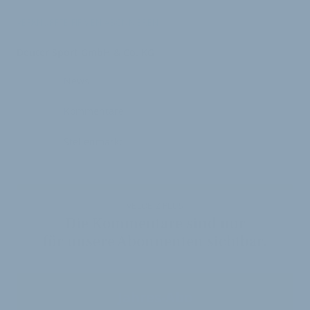
VERKNÜPFTE FIRMEN ABONNIEREN
Deuter Sport GmbH & Co. KG
News
Kommentare
Stellenmarkt
VELOBIZ PLUS
Die Kommentare sind nur
für unsere Abonnenten sichtbar.
Jahres-Abo