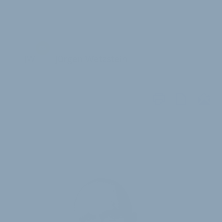
JW
Jürgen Wetzstein
WEITERE
ARTIKEL