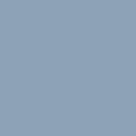
Die Unternehmensgruppe Schwan-Stabilo, zu der
auch Outoor- und Bike-Ausrüster Deuter gehört,
konnte im abgeschlossenen Geschäftsjahr den
Jahresumsatz deutlich steigern. Dies teilte das
Unternehmen soeben mit. Zum Wachstumskurs
beigetragen hat auch das Outdoorsegment mit den
Marken Deuter und Ortovox.
Neben Outdoor war das Geschäftsfeld Kosmetik
einer der wesentlichen Wachstumsmotoren der
Schwan-Stabilo-Gruppe. Ein leichtes Plus
erwirtschafteten Stabilo-Schreibgeräte – das dritte
Standbein der Gruppe. Insgesamt weist das
Unternehmen einen Umsatz von 534 Mio. EUR aus
(Vorjahr 503 Mio. EUR).