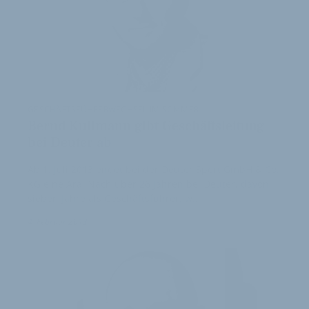
GESCHÄFTSFÜHRERWECHSEL IM SOMMER
Bernd Kullmann gibt Geschäftsleitung
bei Deuter ab
Ab 1. Juli 2013 endet bei der Deuter Sport GmbH & Co.
KG eine Ära: Nach über 26 Jahren bei Deuter, davon
sieben Jahre als Geschäftsführer, w…
4. Februar 2013