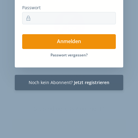
Passwort
Anmelden
30 Tage
Zugriff auf alle Inhalte von velobiz.de
Passwort vergessen?
täglicher Newsletter mit Brancheninfos
Jetzt freischalten
Noch kein Abonnent?
Jetzt registrieren
Sie sind bereits Abonnent?
Zum Login