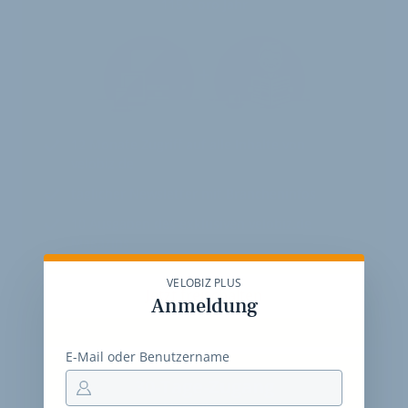
115 € pro Jahr
12 Monate
Zugriff auf alle Inhalte von
velobiz.de
täglicher Newsletter mit Brancheninfos
10
Ausgaben des exklusiven velobiz.de
Magazins
VELOBIZ PLUS
Jetzt freischalten
Anmeldung
E-Mail oder Benutzername
30-Tage-Zugang
Einmalig 19 €