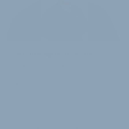
WECHSEL AN DER SPITZE:
Edwin Haid sagt bei Gonso adieu
Nach knapp zweieinhalb Jahren trennen sich die
Wege von Bikewear-Spezialist Gonso und
Geschäftsführer Edwin Haid. Auslöser für die
Trennung,…
30. Juli 2015
Diese Webseite verwendet Cookies, um Ihnen eine komfortable
Nutzung zu ermöglichen. Mit der Nutzung der Seiten von