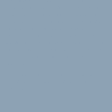
Der Teilbereich Outdoor trug dazu mit einem
Umsatz von insgesamt 86 Mio. EUR bei, das ist ein
Zuwachs von 8,9 % im Vergleich zum Vorjahr. Einen
Umsatzsprung machte in diesem Segment die Marke
Ortovox mit einem Plus von 26 %. Aber auch Deuter
legte um ca. 6 % im Umsatz zu. Dabei hätte Deuter
vor allem in den Produktbereichen Alpine und Family
ein starkes Wachstum erzielt, was durch Neuheiten
im Schulrucksack- und Bike-Bereich unterstützt
worden sei.
Die Schwan-Stabilo-Gruppe beschäftigt weltweit
4435 Mitarbeiter, davon 1870 Mitarbeiter in
Deutschland.
30. Oktober 2013
von
Jürgen Wetzstein