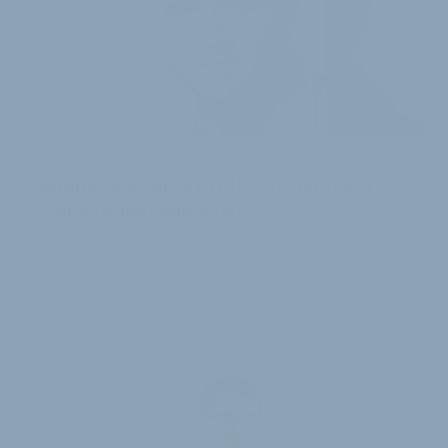
NEUE FÜHRUNG FÜR DEUTER
Mutter Schwan-STABILO strukturiert
Outdooraktivitäten neu
Seit sechs Jahren ist Outdoor- und Bikeausrüster
Deuter eine Tochter von Schwan Stabilo. Jetzt
organisiert die Deuter-Mutter ihre Outdoorakt…
29. Juni 2012