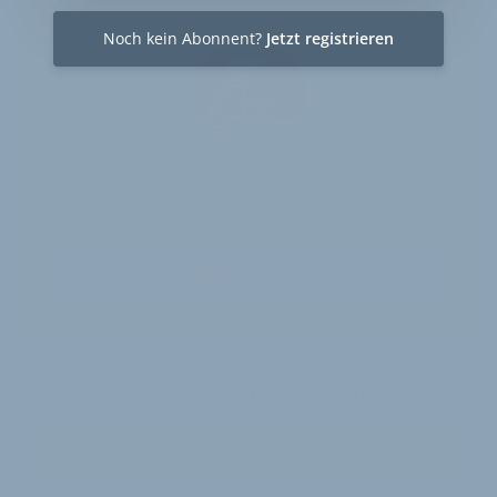
Einmalig 19 €
Noch kein Abonnent?
Jetzt registrieren
30 Tage
Zugriff auf alle Inhalte von velobiz.de
täglicher Newsletter mit Brancheninfos
Jetzt freischalten
Sie sind bereits Abonnent?
Zum Login