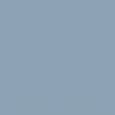
Fachhandel hofft. „Vor allem die Fachhändler haben
einen guten Einblick“, so Brust.
Schadensmeldungen können per E-Mail an
brust@velotech.de
oder per Post an velotech.de
GmbH, Gustav-Heusinger-Str. 21, 97424 Schweinfurt
erfolgen.
26. Juni 2012
von
Markus Fritsch
VELOBIZ PLUS
Die Kommentare sind nur
für unsere Abonnenten sichtbar.
Jahres-Abo