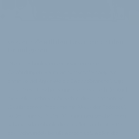
i
NEUE DATENBANK ÜBER AKKUBRÄNDE:
velotech.de will den Ursachen auf den
Grund gehen
„Neue Technologien verursachen neue
Gefährdungen. Kaum ein Wirtschaftszweig hat
damit so viel Ärger wie die Zweiradbranche“, sagt
Ernst Brust, Geschäftsführer von velotech.de. Auch
die E-Bike-Technik reihe sich in diese Tradition ein:
„Es gibt derzeit Probleme mit Akkus der Pedelecs“,
so der Fahrrad-Prüfer. Mit einer neu geschaffenen
Schadensdatenbank, die vor allem auch mit Hilfe
des Fachhandels befüllt werden soll, wollen die