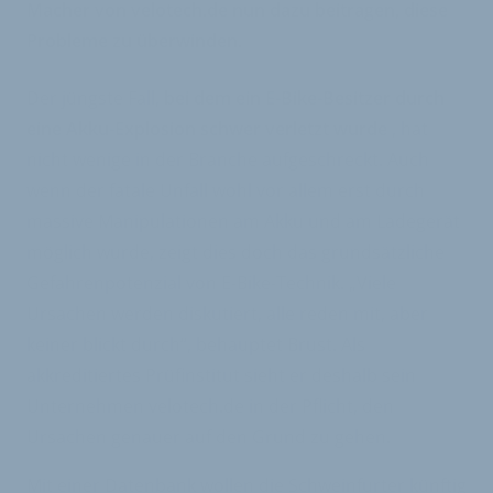
Macher von velotech.de nun dazu beitragen, diese
Probleme zu überwinden.
Der jüngste Fall,
bei dem ein E-Bike-Besitzer durch
eine Akku-Explosion schwer verletzt wurde
, hat
nicht wenige in der Branche aufgeschreckt. Auch
wenn der fatale Unfall wohl vor allem erst durch
massive Manipulationen am Akku und am Ladegerät
möglich wurde, zeigt dies doch das grundsätzliche
Gefahrenpotenzial von E-Bike-Technik. „Viele
Ursachen werden diskutiert, alle reden mit, aber
keiner blickt durch“, behauptet Brust. Als
akkreditiertes Prüfinstitut sieht er deshalb sein
Unternehmen velotech.de in der Pflicht, den
Ursachen genauer auf den Grund zu gehen.
Mit einer Datenbank wollen die Schweinfurter künftig