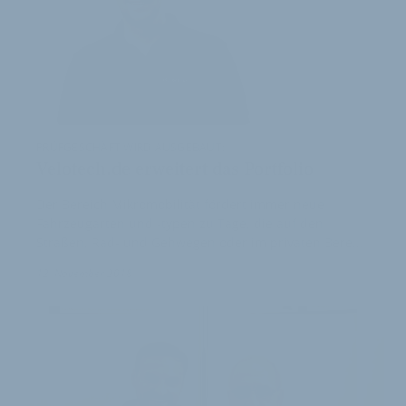
PRÜFGESCHÄFT WIRD AUSGEBAUT:
Velotech.de erweitert das Portfolio
Der Bereich Mikromobilität fördert immer neue
Fahrzeugarten und -typen zu Tage, die auf den
Straßen, Rad- und Gehwegen oder im privaten Bere…
12. November 2018