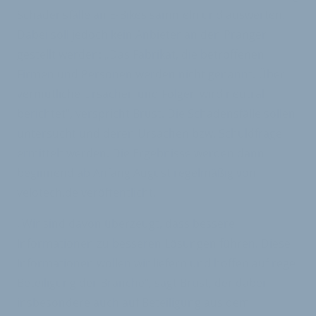
Schadensfälle an E-Bikes sammeln und auswerten.
Dabei soll jedoch kein Anbieter an den Pranger
gestellt werden: „Das Fabrikat, die betroffenen
Firmen und Personen werden nicht genannt. Über
vermutliche Ursachen und Folgen wird neutral
berichtet“, verspricht Brust. Die Schadensfälle sollen
untersucht und deren Ursachen bzw. Schuldfrage
ermittelt werden. Die Ergebnisse werden dann
beginnend ab Anfang August regelmäßig von
velotech.de veröffentlicht.
„Wir sind davon überzeugt, dass bessere
Informationen zu besseren Lösungen führen. Diese
Informationen wollen wir liefern und hoffen auf rege
Beteiligung der Branche“, sagt Brust, der dabei
insbesondere auch auf Beteiligung aus dem