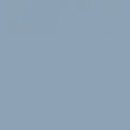
GENERATIONSWECHSEL BEI VELOTECH.DE
Ernst Brust stellt die Weichen für die
Zukunft
Vor 27 Jahren gründete Ernst Brust sein Unternehmen
velotech.de, das sich heute als akkreditiertes
Dienstleistungszentrum für Produktsicherh…
1
9. Juli 2018
Diese Webseite verwendet Cookies, um Ihnen eine komfortable
Nutzung zu ermöglichen. Mit der Nutzung der Seiten von
velobiz.de erklären Sie sich damit einverstanden, dass wir Cookies