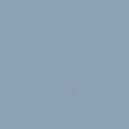
VELOBIZ PLUS
mmentare sind nur
 Abonnenten sichtbar.
30-Tage-Zugang
Einmalig 19 €
alte
30 Tage
Zugriff auf alle Inhalte von
velobiz.de