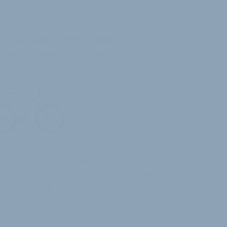
 setzt auf die Verbindung
tattung und leistungsstarke
nterbieten die Fybron-Modelle
um bis zu sieben Kilogramm.
 mehr Nutzungsmöglichkeiten abseits
it gegenüber schmaler bereiften Trekking-E-
ringen die E-Bike-SUVs oft genug auch deutlich
as im Alltag störend sein kann. Mit der
nie bietet Victoria künftig eine interessante