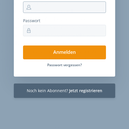
orderungen mitbringt.«
chen werden kann, zeigt beispielhaft das
ll der Reihe ist. Bei ihm bestehen neben
Passwort
, Lenker, Vorbau und Sattelstütze aus dem
s ist ein Bike mit 23 kg Gesamtgewicht, was
 doch allein schon die Bosch-Motoreinheit mit
g. Abstriche bei der Funktion gibt es bei aller
Anmelden
zulässige Gesamtgewicht liegt für die Fybron-
Passwort vergessen?
Noch kein Abonnent?
Jetzt registrieren
ntare
Stellenmarkt