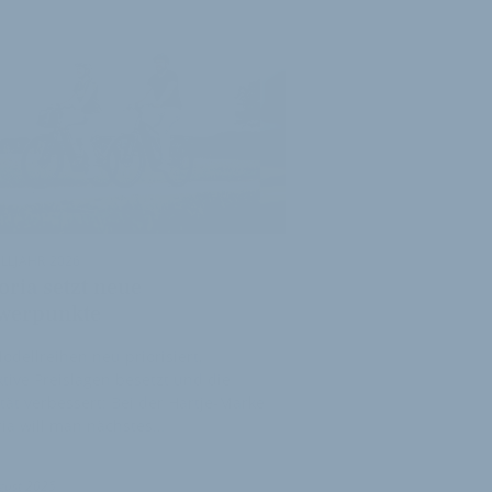
LLJAHR 2026
oria setzt neue
werpunkte
odellreihen neu priorisiert,
ktive Preislagen besetzt und die
tät verbessert: Bei der Hartje-Marke
ria will man nächstes…
gust 2025