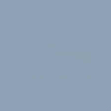
Adv
i
llroad-Segment mit Carbon-