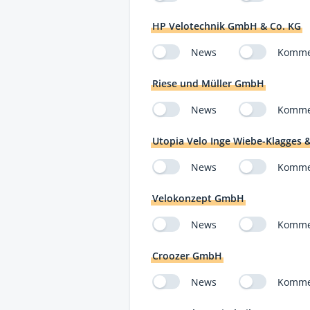
HP Velotechnik GmbH & Co. KG
News
Komme
Riese und Müller GmbH
News
Komme
Utopia Velo Inge Wiebe-Klagges &
News
Komme
Velokonzept GmbH
News
Komme
Croozer GmbH
News
Komme