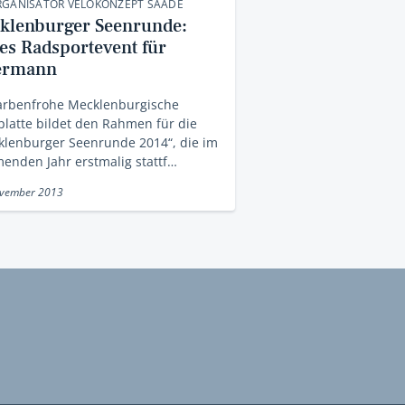
RGANISATOR VELOKONZEPT SAADE
klenburger Seenrunde:
es Radsportevent für
ermann
farbenfrohe Mecklenburgische
latte bildet den Rahmen für die
klenburger Seenrunde 2014“, die im
enden Jahr erstmalig stattf…
ovember 2013