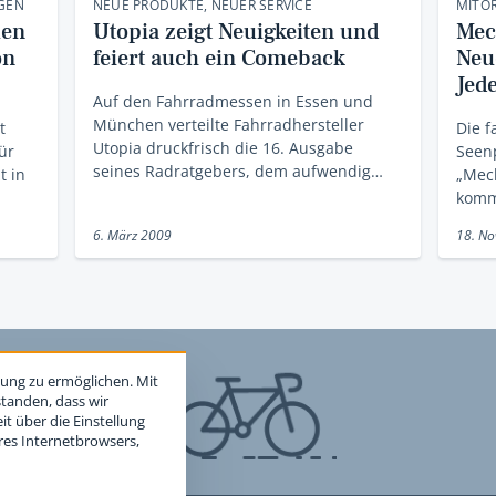
GEN
NEUE PRODUKTE, NEUER SERVICE
MITO
uen
Utopia zeigt Neuigkeiten und
Mec
on
feiert auch ein Comeback
Neu
Jed
Auf den Fahrradmessen in Essen und
München verteilte Fahrradhersteller
t
Die 
Utopia druckfrisch die 16. Ausgabe
ür
Seenp
seines Radratgebers, dem aufwendig…
t in
„Mec
komm
6. März 2009
18. N
ung zu ermöglichen. Mit
standen, dass wir
t über die Einstellung
hres Internetbrowsers,