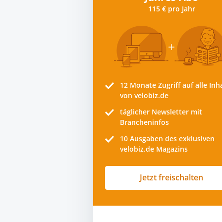
115 € pro Jahr
12 Monate
Zugriff auf alle Inh
von velobiz.de
täglicher Newsletter mit
Brancheninfos
10
Ausgaben des exklusiven
velobiz.de Magazins
Jetzt freischalten