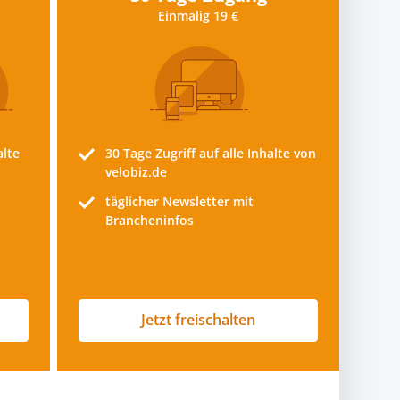
Einmalig 19 €
alte
30 Tage
Zugriff auf alle Inhalte von
velobiz.de
täglicher Newsletter mit
Brancheninfos
Jetzt freischalten