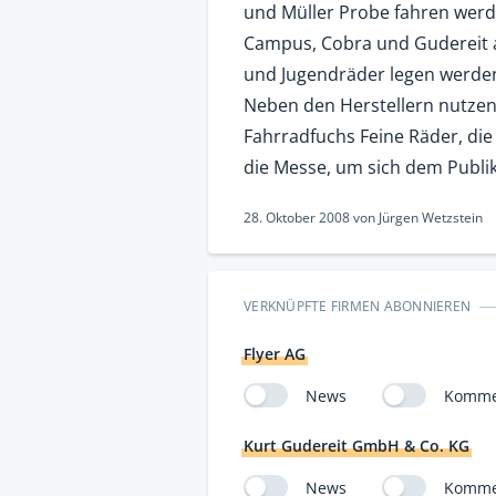
und Müller Probe fahren werd
Campus, Cobra und Gudereit a
und Jugendräder legen werden
Neben den Herstellern nutzen 
Fahrradfuchs Feine Räder, die
die Messe, um sich dem Publi
28. Oktober 2008
von
Jürgen Wetzstein
VERKNÜPFTE FIRMEN ABONNIEREN
Flyer AG
News
Komme
Kurt Gudereit GmbH & Co. KG
News
Komme