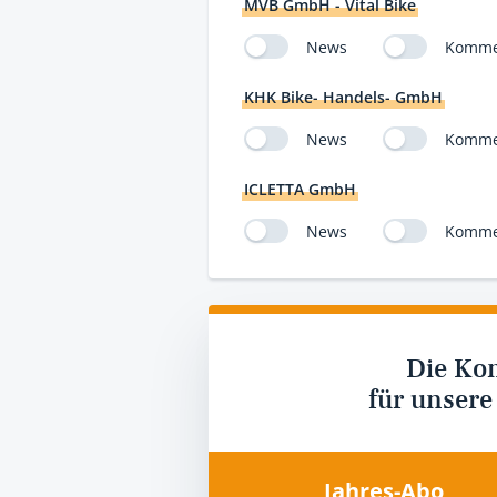
MVB GmbH - Vital Bike
News
Komme
KHK Bike- Handels- GmbH
News
Komme
ICLETTA GmbH
News
Komme
Die Ko
für unsere
Jahres-Abo