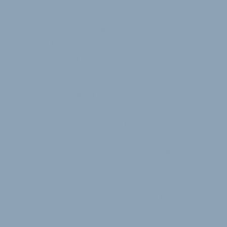
Mountainbike-Kollektion. Diese kommt in einem
leger-lockeren Surf & Urbanstyle und deckt jede
Spielart des Mountainbike-Sports ab. Von All-
Mountain bis Downhill stehen vier Herren- und zwei
Damen-Linien zur Wahl. Outerwear und Protection
Gear runden das Produktportfolio zusätzlich ab.
Till Eberle, ehemaliger Snowboardprofi, ION-Gründer
und Geschäftsführer des Mutterunternehmens
Boards & More, erklärt die Gründe für den Eintritt in
den Mountainbikemarkt: „Der Wasser- wie der
Bergsport waren stets eine große, gemeinsame
Leidenschaft des ION Teams. Vor über sieben Jahren
haben wir mit Neoprenanzügen und -Accessoires
begonnen und von Beginn an überaus positives
Feedback vom internationalen Markt bekommen –
insbesondere für unser eigenständiges Design und