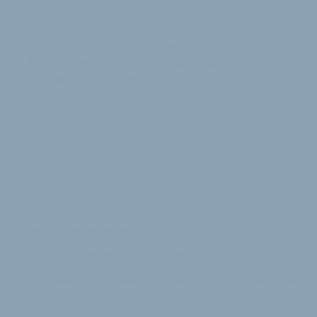
VIERFACHER TOUR-DE-FRANCE-GEWINNER
Chris Froome kommt zu Vekta als
Investor und Chef-Entwickler
Der vierfacher Tour-de-France-Gewinner Chris Froome
startet eine neue Etappe. Der ehemalige Profi-
Radsportler übernimmt eine Führungspositio…
26. März 2026
Diese Webseite verwendet Cookies, um Ihnen eine komfortable
Nutzung zu ermöglichen. Mit der Nutzung der Seiten von
velobiz.de erklären Sie sich damit einverstanden, dass wir Cookies
verwenden. Sie können die Verwendung von Cookies jederzeit über
die Einstellung Ihres Browsers deaktivieren. Bitte verwenden Sie die
Hilfefunktion Ihres Internetbrowsers, um zu erfahren, wie Sie diese
Einstellung ändern können.