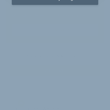
30 Tage
Zugriff auf alle Inhalte von velobiz.de
täglicher Newsletter mit Brancheninfos
Jetzt freischalten
Sie sind bereits Abonnent?
Zum Login
JW
Jürgen Wetzstein