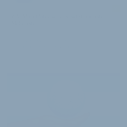
V+
HÄNDLER-DASHBOARD GEHT LIVE
ZIV-Marktdatenservice setzt nächsten
Meilenstein
Es geht weiter voran mit der Einführung des ZIV-
Marktdatenservice: Die ersten teilnehmenden
Fahrradhändler erhalten Zugang zum Händler-
Dashb…
20. Juli 2026