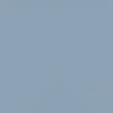
EINSTÜNDIGES SEMINAR AM 1. JUNI
ZIV schult Fahrradhandel in Sachen
Marktdatenservice
Am 1. Juni um 13 Uhr informiert der ZIV in einem
einstündigen Webinar über den Marktdatenservice
für die Fahrradbranche. Welche Chancen sich…
1
27. Mai 2026