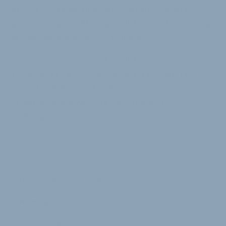
die hohe Funktionalität der Produkte. Der Wunsch
auch eine eigene Bikewear-Kollektion zu kreieren war
ein lang gehegter, aber heimlicher."
ION verwendet für die Bike-Kollektion
umweltfreundliche Stoffe auf Bambus-Basis und
recyceltes Polyester, kombiniert diese mit
Funktionsfasern wie Coolmax, Cordura und
DriRelease.
3. August 2012
von
Jürgen Wetzstein
VERKNÜPFTE FIRMEN ABONNIEREN
ION Products
News