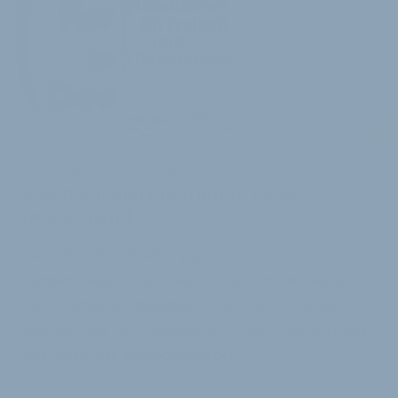
i
RADFAHREN FÜR FREIHEIT UND DEMOKRATIE
ZEG plant Sternfahrten in ganz
Deutschland
Die ZEG stellt sich aktiv gegen
demokratiegefährdendes oder gar völkisches und
rassistisches Gedankengut. Dies soll im Frühjahr
und Sommer mit Sternfahrten in ganz Deutschland
zum Ausdruck gebracht werden.