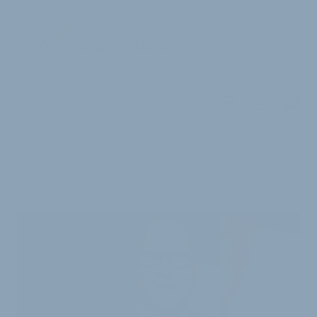
JW
Jürgen Wetzstein
WEITERE
ARTIKEL