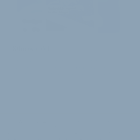
VELOBIZ.DE MAGAZIN 7-19 THEMA E-BIKE
Klimawandel
Demokratische Prozesse sind mitunter eine
frustrierende Angelegenheit. Veränderungen
entstehen oft nur quälend langsam nach zähem
Ringen um …
8. Juli 2019
Diese Webseite verwendet Cookies, um Ihnen eine komfortable
Nutzung zu ermöglichen. Mit der Nutzung der Seiten von
velobiz.de erklären Sie sich damit einverstanden, dass wir Cookies
verwenden. Sie können die Verwendung von Cookies jederzeit über