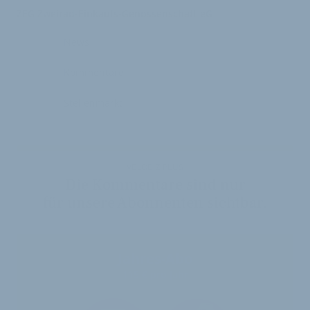
ZEG Zweirad-Einkaufs-Genossenschaft eG
News
Kommentare
Stellenmarkt
VELOBIZ PLUS
Die Kommentare sind nur
für unsere Abonnenten sichtbar.
Jahres-Abo
115 € pro Jahr