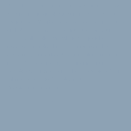
Wunsch, hochwertige Produkte anzubieten und fair
zu beraten. Die Vielfalt, die Kundinnen und Kunden
sowie unsere Mitarbeitenden auszeichnet, ist für uns
ein hohes Gut, das es unbedingt zu erhalten gilt.
Und deshalb wollen wir, will die ZEG, jeglichem
rassistischen, völkischen und nationalistischen
Gedankengut eine klare Absage erteilen. Treten Sie
mit uns für die Verteidigung freiheitlicher und
demokratischer Werte ein – ebenso, wie Sie auf dem
Fahrrad oder E-Bike für Toleranz und
Rücksichtnahme stehen.“
24. Januar 2024
von
Jürgen Wetzstein
VERKNÜPFTE FIRMEN ABONNIEREN