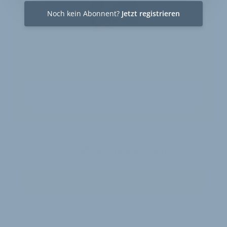
Noch kein Abonnent?
Jetzt registrieren
30 Tage
Zugriff auf alle Inhalte von velobiz.de
täglicher Newsletter mit Brancheninfos
Jetzt freischalten
Sie sind bereits Abonnent?
Zum Login