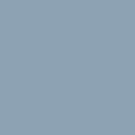
„Radfahrer sollen ein Zeichen setzen für Freiheit und
Demokratie“, kündigt Georg Honkomp,
Vorstandsvorsitzender der ZEG, soeben in Köln an.
Gemeinsam mit Partnern befindet sich die ZEG in
Planung für die Organisation von deutschlandweiten
Sternfahrten. In Kürze will die ZEG detailliert über die
Durchführung der Sternfahrten „Radfahren für
Freiheit und Demokratie“ informieren.
Zu den Hintergründen dieser Sternfahrten sagt
Georg Honkomp: „Als Europas größte Zweirad-
Einkaufs-Genossenschaft mit rund 600
Mitgliedsbetrieben, über 1.000 Fachhandelspartnern
und deren rund 20.000 Mitarbeiterinnen und
Mitarbeitern stehen wir in der Mitte unserer
Gesellschaft. Uns eint die Freude am Radfahren, die
Begeisterung für moderne Zweiradtechnik und der