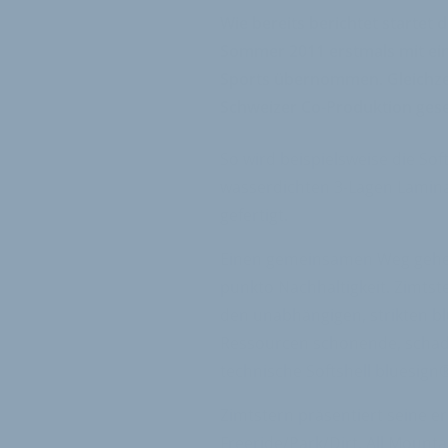
Wie bereits berichtet startet
Sommer 2011 erstmals mit ein
Sports übernommen. Gleichzeit
Schweizer Co-Produktion gese
So wird beispielsweise die Sof
wasserdichten 3-Lagen Laminat
gefertigt.
Einen gemeinsamen Weg gehen
punkto Nachhaltigkeit. Zimtste
den unabhängigen, strikten bl
Ressourcen schonende, schadst
technische Softshell bluesign® 
Zimtstern präsentiert seine ers
Freeride/Park/Dirt, All Mounta