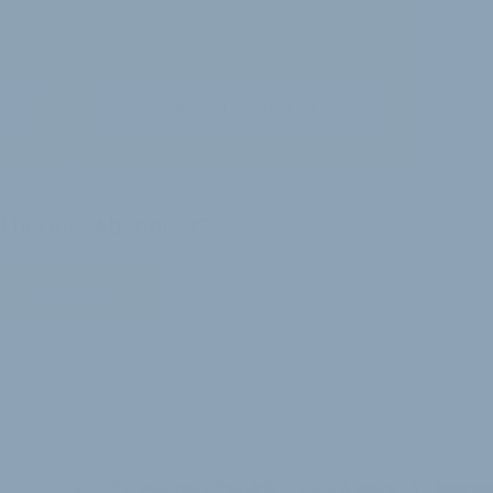
Jetzt freischalten
nd bereits Abonnent?
Zum Login
E ARTIKEL