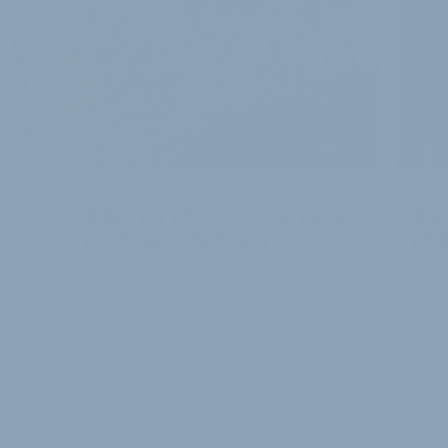
MIT UMWELTSIEGEL
PREMI
Biken im Winter: Vaude heizt
Boa
mit Craggy-Serie ein
jetz
Mit der „Craggy“-Serie will Vaude den
Zimts
Mountainbikern in der kalten Jahreszeit
auch 
rder-
kräftig einheizen. Dabei setzt der
Eurob
mit
Anbieter auf eine Mischung …
und S
22. November 2011
30. Ap