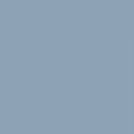
Funktionsjacken, Jerseys über 
31. März 2011
von
Jürgen Wetzstein
VERKNÜPFTE FIRMEN ABONNIEREN
Cosmic Sports GmbH
News
Komme
Christian Eschler AG
News
Komme
Zimtstern GmbH
News
Komme