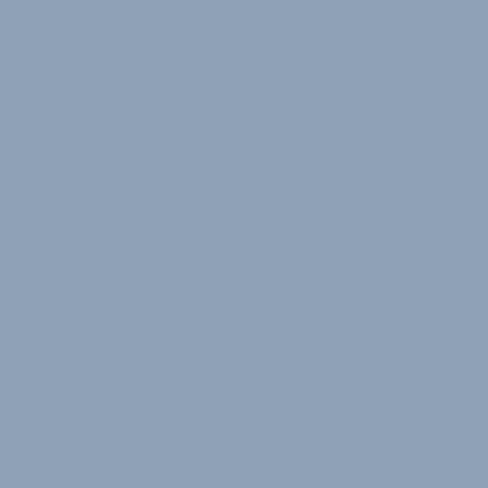
 die 1995 gegründete Marke Zimtstern im
er Bikewear-Linie. Den Vertrieb hat Cosmic
ig wird bei den neuen Teilen auf eine
tzt:
tshell-Jacke „Lepus“ aus einem wind- und
 des Schweizer Stoffspezialisten Eschler
 die beiden Schweizer Marken auch in
rn und Eschler setzen beide seit Jahren auf
uesign®-Standard, dessen Ziel eine
offarme Produktion ist. So ist auch die
zertifiziert.
te Bike-Kollektion mit 47 Teilen für
in sowie Enduro. Sie beinhaltet