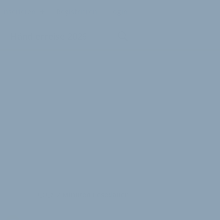
Inserieren
Registrieren
Login
Händlerreise 2026
2 Minuten Lesedauer