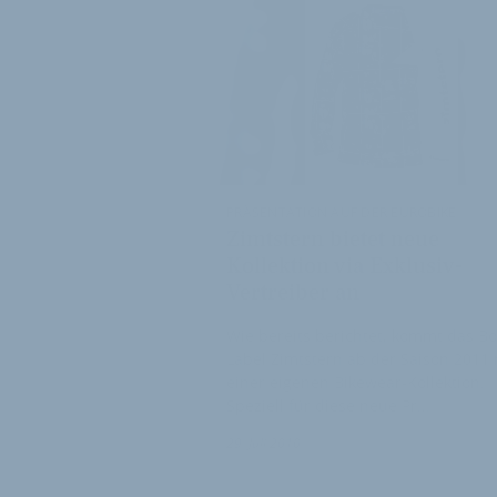
PRÄSENTATION AUF DER EUROBIKE
Zimtstern bietet neue
Kollektion via Exklusiv-
Vertreiber an
Wie bereits berichtet, kommt das Bo
Label Zimtstern ab der Saison 2011 
einer eigenen Bikewear-Kollektion.
Speziell für diese neue Pr…
29. Juli 2010