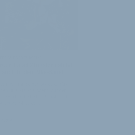
ERE AUF DER EUROBIKE
rder-Label Zimtstern steigt
t auch in den Bike-Sattel
tern will mit seinen Styles künftig
den Bike-Markt erobern: Auf der
ike wollen die bisher Snowboard-
treetwear-lastigen …
ril 2010