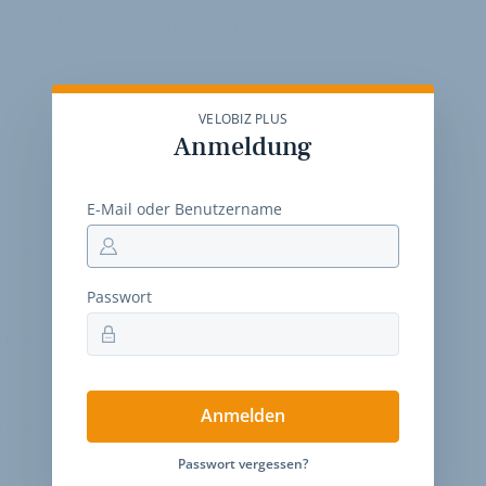
Shorts bis zu funktioneller Streetwear.
VELOBIZ PLUS
Anmeldung
E-Mail oder Benutzername
ntare
Stellenmarkt
Passwort
ntare
Stellenmarkt
Anmelden
ntare
Stellenmarkt
Passwort vergessen?