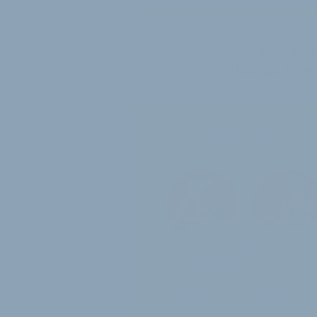
Die Ko
für unsere
Jahres-Abo
115 € pro Jahr
12 Monate
Zugriff auf alle Inh
von velobiz.de
täglicher Newsletter mit
Brancheninfos