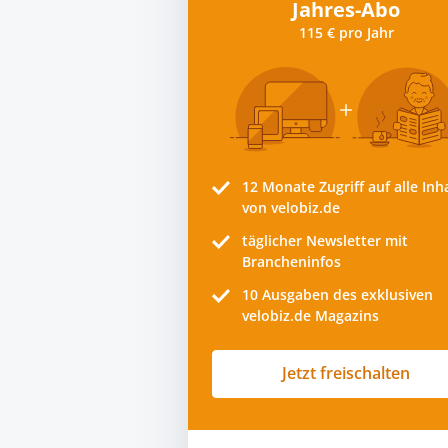
Jahres-Abo
115 € pro Jahr
12 Monate
Zugriff auf alle Inh
von velobiz.de
täglicher Newsletter mit
Brancheninfos
10
Ausgaben des exklusiven
velobiz.de Magazins
Jetzt freischalten