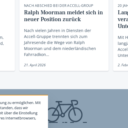
NACH ABSCHIED BEI DER ACCELL-GROUP
20 JA
Ralph Moorman meldet sich in
Lan
neuer Position zurück
ver
Unt
Nach vielen Jahren in Diensten der
Accell-Gruppe trennten sich zum
m,
Mit 
Jahresende die Wege von Ralph
rd,
langj
Moorman und dem niederländischen
Acce
Fahrradkon…
Unte
21. April 2026
2. Feb
ung zu ermöglichen. Mit
standen, dass wir
t über die Einstellung
hres Internetbrowsers,