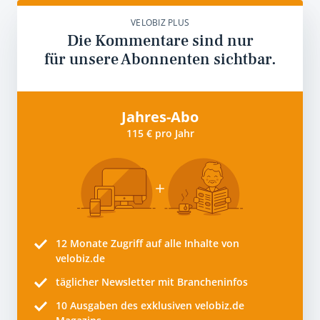
VELOBIZ PLUS
Die Kommentare sind nur
für unsere Abonnenten sichtbar.
Jahres-Abo
115 € pro Jahr
12 Monate
Zugriff auf alle Inhalte von
velobiz.de
täglicher Newsletter mit Brancheninfos
10
Ausgaben des exklusiven velobiz.de