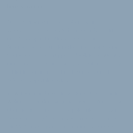
bereits Tradition.
Auf dem Programm stand dabei u.a. eine
Werksführung, bei der Werkstattleiter Arne Ulrich
und Pressesprecher Alexander Kraft die
Arbeitsweise der Krifteler erläuterten. Von Station zu
Station konnte die Gruppe nachvollziehen, wie aus
einer Idee und dem im Haus geschweißten Prototyp
schließlich ein individuell nach Kundenwunsch
gefertigtes Spezialrad wird.
In zwei Seminarblöcken informierte zudem Martin
Wöllner, Entwicklungsingenieur von HP Velotechnik,
über die Eigenheiten der Tadpole-Trikes mit zwei
gelenkten und gefederten Vorderrädern. Themen
wie McPherson-System, Federbeine, Querlenker und