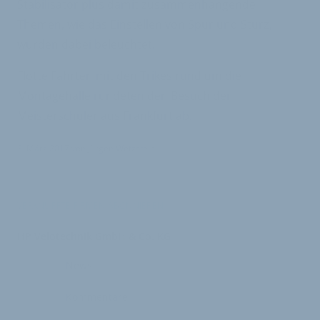
Stabilisator plus damit zusammenhängende
Themen, wie das Einstellen von Spur und Sturz,
wurden dabei beleuchtet.
Flotte Fahrten mit den Trikes rund um die
Montagehalle rundeten den Besuch der
Meisterschüler aus Frankfurt ab.
3. März 2017
von
Jürgen Wetzstein
VERKNÜPFTE FIRMEN ABONNIEREN
HP Velotechnik GmbH & Co. KG
News
Kommentare