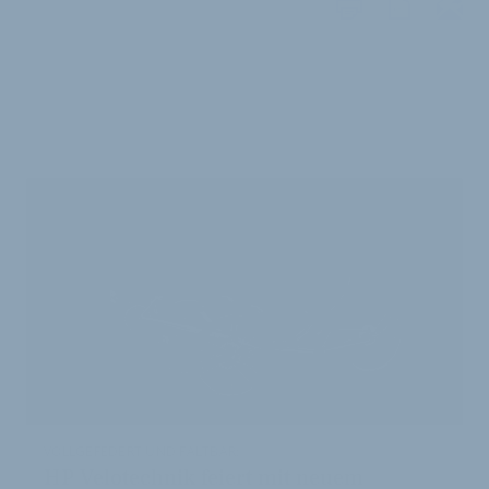
WEITERE
ARTIKEL
VOLLGEFEDERT UND FALTBAR:
HP Velotechnik feiert mit neuem