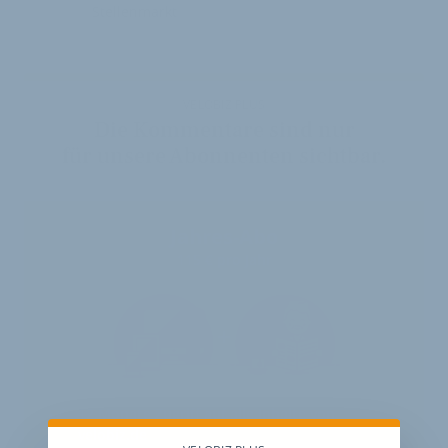
Stellenmarkt
VELOBIZ PLUS
Die Kommentare sind nur
für unsere Abonnenten sichtbar.
Jahres-Abo
115 € pro Jahr
12 Monate
Zugriff auf alle Inhalte von
velobiz.de