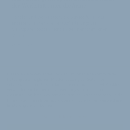
der Werkstatt unter die Arme
Händler und Werkstätten, die Service für Trikes
anbieten, kennen die Herausforderung: Die
Mehrspurer passen nicht an den herkömmlichen
Monta…
1
28. März 2017
Diese Webseite verwendet Cookies, um Ihnen eine komfortable
Nutzung zu ermöglichen. Mit der Nutzung der Seiten von
velobiz.de erklären Sie sich damit einverstanden, dass wir Cookies
verwenden. Sie können die Verwendung von Cookies jederzeit über
die Einstellung Ihres Browsers deaktivieren. Bitte verwenden Sie die
Hilfefunktion Ihres Internetbrowsers, um zu erfahren, wie Sie diese
Einstellung ändern können.
Weitere Informationen
Impressum
Nutzungsbedingungen
Datenschutzerklärung
Ok
Kontakt
Werben auf velobiz.de
Vertrag widerrufen