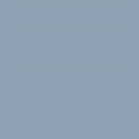
Jetzt freischalten
Sie sind bereits Abonnent?
Zum Login
JW
Jürgen Wetzstein