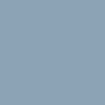
neue Fahrradklasse ein
Nach der erfolgreichen Premiere im Vorjahr geht das
neue Seminarformat mit zweitägigem Programm in
eine neue Runde. Für die Veranstaltung am…
15. Februar 2024
TRIKE-SERVICE
Hase Bikes greift Spezialradhändlern in