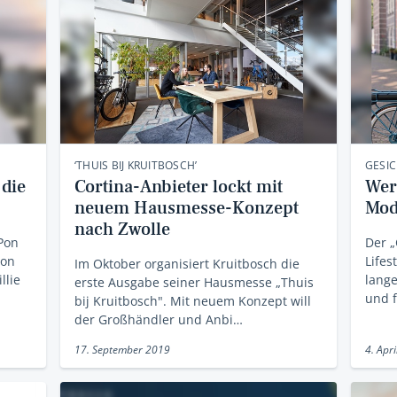
‘THUIS BIJ KRUITBOSCH’
GESI
 die
Cortina-Anbieter lockt mit
Wer
neuem Hausmesse-Konzept
Mod
nach Zwolle
 Pon
Der „
von
Lifes
Im Oktober organisiert Kruitbosch die
llie
lange
erste Ausgabe seiner Hausmesse „Thuis
und f
bij Kruitbosch". Mit neuem Konzept will
der Großhändler und Anbi…
17. September 2019
4. Apr