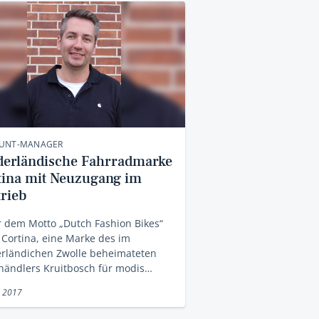
UNT-MANAGER
derländische Fahrradmarke
tina mit Neuzugang im
trieb
 dem Motto „Dutch Fashion Bikes“
 Cortina, eine Marke des im
erländichen Zwolle beheimateten
händlers Kruitbosch für modis…
i 2017