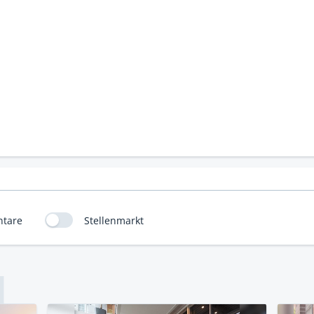
tare
Stellenmarkt
L