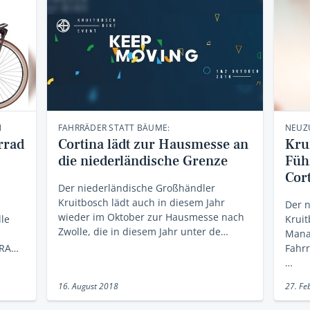
N
FAHRRÄDER STATT BÄUME:
NEUZ
rrad
Cortina lädt zur Hausmesse an
Kru
die niederländische Grenze
Füh
Cor
Der niederländische Großhändler
Kruitbosch lädt auch in diesem Jahr
Der 
wieder im Oktober zur Hausmesse nach
lle
Krui
Zwolle, die in diesem Jahr unter de…
Mana
 RA…
Fahrr
…
16. August 2018
27. Fe