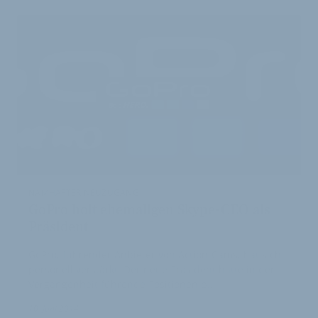
NAMHAFTER NEUZUGANG
GoPro holt ehemaligen Skype-CEO als
Präsident
GoPro, führender Anbieter von Action-Cams, hat sich
personell verstärkt. Der neue Präsident hatte in der
Vergangenheit führende Positionen b…
10. Juni 2014