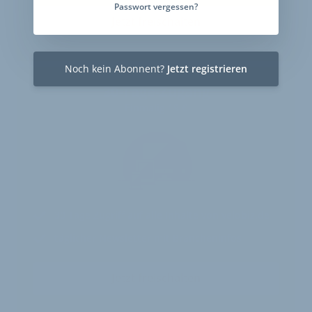
Passwort vergessen?
Jetzt freischalten
Noch kein Abonnent?
Jetzt registrieren
30-Tage-Zugang
Einmalig 19 €
30 Tage
Zugriff auf alle Inhalte von velobiz.de
täglicher Newsletter mit Brancheninfos
Jetzt freischalten