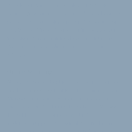
Patrick Steinwand, Head of Sales bei 3x3. „Die
gezielte Qualifizierung unserer Fachhandelspartner
gehört zu den zentralen strategischen Säulen von
3X3. Mit dem Mix aus flexiblen Online-Sessions und
intensiven Präsenztrainings bereiten wir unsere
Partner optimal auf alle Fragen rund um die 3x3
NINE vor.“
Online-Schulung
Ab dem 23. September bietet 3x3 vorerst über vier
Wochen hinweg regelmäßig Online-Trainings über
Microsoft Teams an. Folgende Termine stehen fest:
Dienstags 9 bis 10 Uhr und 15 bis 16 Uhr, Mittwoch
10 bis 11 Uhr und Donnerstag 9 bis 10 Uhr.
In kleinen Gruppen mit maximal 20 Teilnehmern und
Teilnehmerinnen geht es um den Aufbau der 3X3