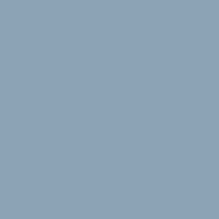
NINE, den sicheren Umgang mit den Komponenten
und das 3X3 Servicetool – plus hilfreiche Tipps für die
Verkaufsunterstützung.
Die Anmeldung für die Online-Schulungen läuft über
eine
Buchungsseite
.
Präsenzschulung
Zusätzlich finden in Kooperation mit der Fahrrad
Akademie zwei ganztägige Schulungen statt:
• 5. November 2025 in Marburg
• 4. März 2026 in Verl
Neben Theorie zu Marke, Aufbau und Funktion steht
vor allem die Praxis auf dem Programm: Ein- und
Ausbau der Getriebeeinheit, Montage, Einstellungen
– hier wird direkt am Rad gearbeitet.