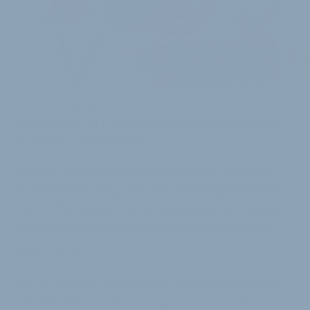
i
ONLINE UND IN PRÄSENZ
3x3 erweitert das Schulungsprogramm
für den Fachhandel
Mit der zunehmenden Verbreitung der 3x3-NINE-
Getriebenabe steigt auch der Schulungsbedarf im
Fahrradfachhandel. Mit einem erweiterten Angebot
will 3x3 gezielt bei Verkauf, Beratung und Service
unterstützen.
„Unser Fachhandelsnetzwerk wächst kontinuierlich –
aktuell zählen bereits 150 Partner dazu“, erklärt