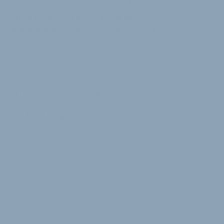
Bei Interesse an den Präsenzschulungen kann
einfach eine Anfrage per Mail an
info@diefahrradakademie.de
geschickt werden
3. September 2025
von
Jürgen Wetzstein
VERKNÜPFTE FIRMEN ABONNIEREN
3X3 by H+B Hightech GmbH
News
Kommentare
Stellenmarkt