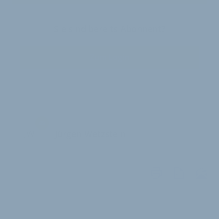
Sie sind bereits Abonnent?
Zum Login
JW
Jürgen Wetzstein
WEITERE