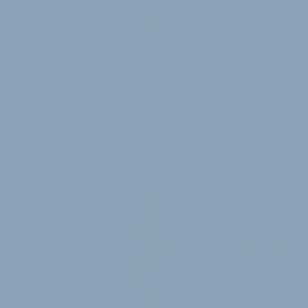
JAHRESBERICHT FÜR 2018:
Accell Gruppe: Strategiewechsel beginnt
Früchte zu tragen
„2018 war ein wichtiges Übergangsjahr, ein Jahr, in
dem ein starkes Fundament für die Zukunft der Accell
Group gelegt wurde“, erklärt Ton An…
11. März 2019