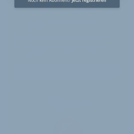
Noch kein Abonnent?
Jetzt registrieren
12 Monate
Zugriff auf alle Inhalte von
velobiz.de
täglicher Newsletter mit Brancheninfos
10
Ausgaben des exklusiven velobiz.de
Magazins
Jetzt freischalten
30-Tage-Zugang
Einmalig 19 €