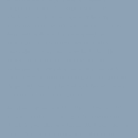
umgekehrt. In der DACH-Region wurde das
Wachstum durch die verzögerte Einführung
innovativer neuer Modelle von Haibike und Ghost
behindert. In allen anderen europäischen
Kernregionen verzeichneten wir ein starkes
zweistelliges Umsatzwachstum bei E-Bikes. Die
Performance in Nordamerika hat sich nicht
verbessert, und wir gehen davon aus, dass wir im
Laufe dieses Quartals die strategische Überprüfung
dieses Nicht-Kerngeschäfts abschließen und unsere
weiteren Schritte ankündigen werden.“
Mit einem Umsatz von 272,6 Mio. EUR ist die DACH-
Region weiterhin der wichtigste Absatzmarkt der
Accell-Gruppe. Allerdings fiel das Wachstum hier mit
einem Plus von 1,4 % gering aus, wobei für den