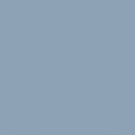
deutschen Markt für sich allein gestellt ein Zuwachs
von 6 % ausgewiesen wird. In den Benelux-Staaten
betrug der Zuwachs 8,6 % auf 135,4 Mio. EUR. Die
anderen Märkte (außer Amerika) steigerten sich um
17,3 % auf 91,5 Mio. EUR. Erstmals tauchte der im
August 2018 übernommene E-Cargo-Spezialist
Velosophy im Geschäftsbericht mit einem Umsatz
von 16,9 Mio. EUR auf. Der Teilebereich legte
ebenfalls um 6,2 % auf 134,5 Mio. EUR zu. Die eigene
Teilemarke XLC wuchs dabei um 8 %.
19. Juli 2019
von
Jürgen Wetzstein
VERKNÜPFTE FIRMEN ABONNIEREN
Accell Group N.V.