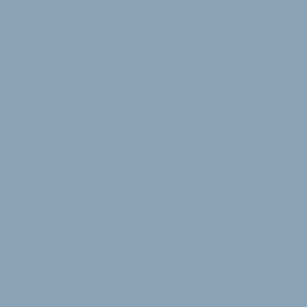
Nettogewinn der Gruppe weist das Unternehmen
mit 29,7 Mio. EUR (plus 16,5 %) aus.
Verzögerte Einführung neuer Modelle
Angesichts der neuesten Zahlen und Indikatoren
spricht CEO Ten Anbeek von einer „Bewegung in die
richtige Richtung“ als Folge der neu eingeschlagenen
Unternehmensstrategie „Lead global. Win local“.
In Blickrichtung auf die einzelnen Regionen und
Marken sagt Anbeek: „Dank einer besseren
Verfügbarkeit unserer Schlüsselprodukte sind wir in
den meisten unserer Kernregionen zweistellig
gewachsen. In den Niederlanden haben wir den
Abwärtstrend bei Umsatz und Volumen mit
zweistelligem Wachstum und starken Beiträgen
unserer Marken Koga, Sparta und Batavus