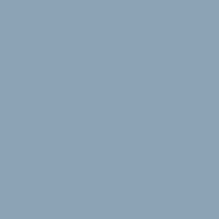
in Nordamerika, bei dem vor kurzem weitere
Einschnitte bzw. Veränderungen in die Wege geleitet
wurden
(velobiz.de berichtete)
.
Die nackten Zahlen: In Europa erzielte die Accell-
Gruppe im ersten Halbjahr 2019 einen Umsatz von
650,9 Mio. EUR. Das ist ein Zuwachs von 8,8 % im
Vergleich zum Vorjahreszeitraum. Der Gewinn (EBIT)
stiegt dabei um 12,6 % auf 57,8 Mio. EUR. Der
Umsatz in Amerika hingegen ging um 15,9 % auf 31,8
Mio. EUR zurück. Daraus resultierte ein Verlust (EBIT)
von 11,3 Mio. EUR. Das ist ein deutlicher Anstieg im
Vergleich zum Vorjahreszeitraum (-8,5 Mio. EUR). Für
die gesamte Accell-Gruppe ergibt sich daraus ein
Gesamtumsatz von 682,6 Mio. EUR (plus 7,4 %) sowie
ein Gewinn (EBIT) von 46,5 Mio. EUR (plus 8,9 %). Den