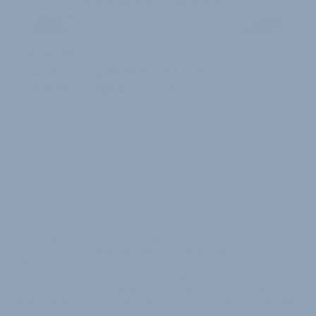
HALBJAHRESZAHLEN
Accell Gruppe kehrt auf den
Wachstumspfad zurück
Die Kehrtwende nach dem Lockdown spiegelt sich
auch in den Halbjahreszahlen der Accell-Gruppe
wider. Doch es gibt regionale und sortimentsbe…
24. Juli 2020
Diese Webseite verwendet Cookies, um Ihnen eine komfortable
Nutzung zu ermöglichen. Mit der Nutzung der Seiten von
velobiz.de erklären Sie sich damit einverstanden, dass wir Cookies
verwenden. Sie können die Verwendung von Cookies jederzeit über
die Einstellung Ihres Browsers deaktivieren. Bitte verwenden Sie die
Hilfefunktion Ihres Internetbrowsers, um zu erfahren, wie Sie diese
Einstellung ändern können.