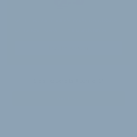
30 Tage
Zugriff auf alle Inhalte von velobiz.de
täglicher Newsletter mit Brancheninfos
Jetzt freischalten
Sie sind bereits Abonnent?
Zum Login