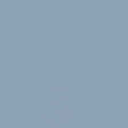
JW
Jürgen Wetzstein
WEITERE
ARTIKEL