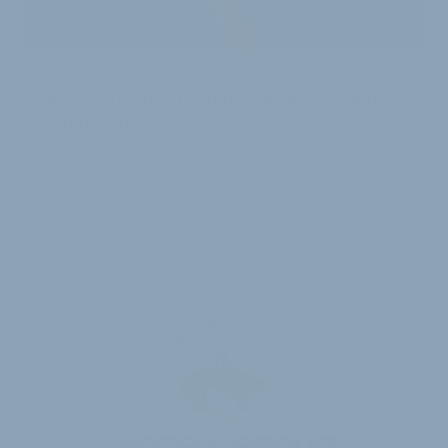
GESCHÄFTSBERICHT 2019
Accell-Group mit neuer Strategie „auf
einem guten Weg“
„Wir sind mit unserer Strategie ‚Lead global.Win local‘
auf einem guten Weg“, kommentiert Ton Anbeek, CEO
der Accell-Group, die soeben veröf…
6. März 2020