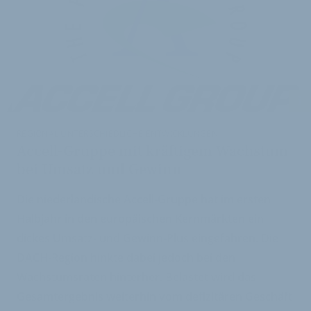
i
REGIONAL UNTERSCHIEDLICHE ENTWICKLUNGEN:
Accell-Gruppe mit kräftigem Wachstum
bei Umsatz und Gewinn
Die niederländische Accell-Gruppe hat im ersten
Halbjahr in den europäischen Kernmärkten ein
dickes Umsatz- und Gewinn-Plus eingefahren. Die
DACH-Region hinkte dabei jedoch bei den
Wachstumsraten hinterher. Belastet wird das
Gesamtergebnis weiterhin vom defizitären Geschäft