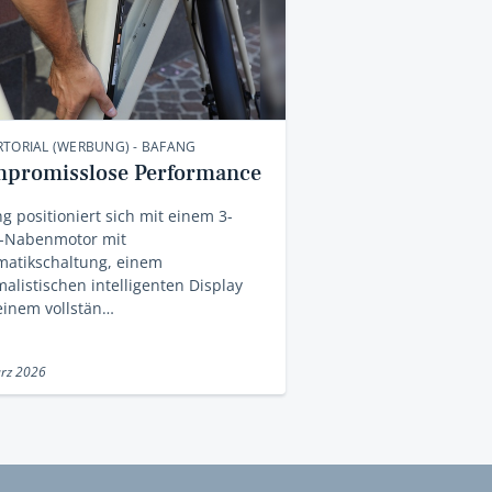
TORIAL (WERBUNG) - BAFANG
promisslose Performance
g positioniert sich mit einem 3-
-Nabenmotor mit
matikschaltung, einem
alistischen intelligenten Display
einem vollstän…
rz 2026