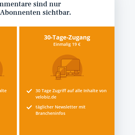
mmentare sind nur
 Abonnenten sichtbar.
30-Tage-Zugang
Einmalig 19 €
alte
30 Tage
Zugriff auf alle Inhalte von
velobiz.de
täglicher Newsletter mit
Brancheninfos