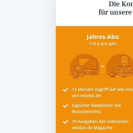
Die Ko
für unsere
Jahres-Abo
115 € pro Jahr
12 Monate
Zugriff auf alle Inh
von velobiz.de
täglicher Newsletter mit
Brancheninfos
10
Ausgaben des exklusiven
velobiz.de Magazins