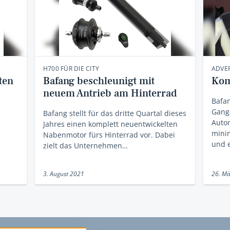
H700 FÜR DIE CITY
ADVER
ten
Bafang beschleunigt mit
Kom
neuem Antrieb am Hinterrad
Bafan
Gang
Bafang stellt für das dritte Quartal dieses
Auto
Jahres einen komplett neuentwickelten
minim
Nabenmotor fürs Hinterrad vor. Dabei
und 
zielt das Unternehmen…
3. August 2021
26. Mä