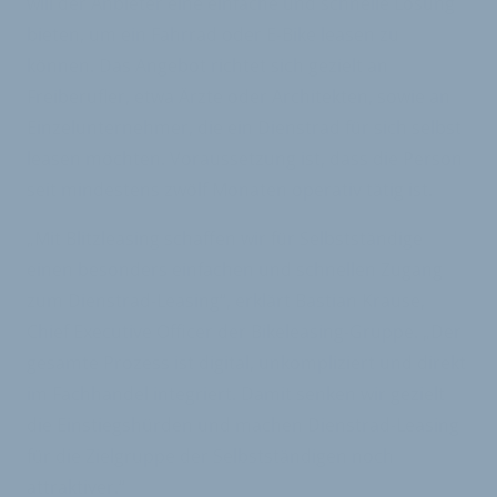
will der Anbieter eine einfache und schnelle Lösung
bieten, um ein Fahrrad oder E-Bike leasen zu
können. Das Angebot richtet sich gezielt an
Freiberufler, etwa Ärzte oder Architekten, sowie an
Einzelunternehmer, die ein Dienstrad für sich selbst
leasen möchten. Voraussetzung ist, dass die Person
seit mindestens zwölf Monaten operativ tätig ist.
„Mit Blitzleasing schaffen wir für Selbstständige
einen besonders einfachen und schnellen Zugang
zum Dienstrad-Leasing“, erklärt Bastian Krause,
Chief Executive Officer der Bikeleasing-Gruppe. „Der
gesamte Prozess ist digital, unkompliziert und direkt
im Fachhandel integriert. Damit senken wir gezielt
die Einstiegshürden und machen Dienstrad-Leasing
für die Zielgruppe der Selbstständigen noch
attraktiver.“