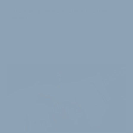
ADVERTORIAL (WERBUNG)
Bikeleasing-Service etabliert sich im
Markt
Der noch immer junge Markt für Dienstrad-Leasing
festigt sich. Im engeren Wettbewerb der Top-Anbieter
wiegen vermeintliche Details plötzlich…
1
13. Juni 2023