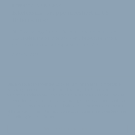
INTERNATIONALE EXPANSION
Bikeleasing-Gruppe investiert in US-
Unternehmen
Die Bikeleasing-Gruppe, Dachunternehmen u.a. von
BLS Bikeleasing-Service und der Bike2Future GmbH,
geht international auf Expansionskurs. We…
8. Oktober 2025
Diese Webseite verwendet Cookies, um Ihnen eine komfortable
Nutzung zu ermöglichen. Mit der Nutzung der Seiten von
velobiz.de erklären Sie sich damit einverstanden, dass wir Cookies
verwenden. Sie können die Verwendung von Cookies jederzeit über
die Einstellung Ihres Browsers deaktivieren. Bitte verwenden Sie die
Hilfefunktion Ihres Internetbrowsers, um zu erfahren, wie Sie diese
Einstellung ändern können.
Weitere Informationen
Impressum
Nutzungsbedingungen
Datenschutzerklärung