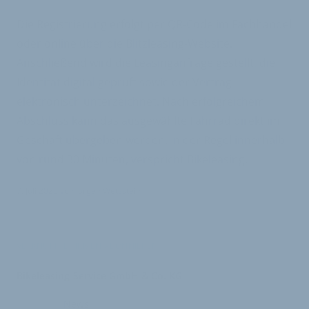
Die Registrierung erfolgt per QR-Code im Fachhandel
oder online über die Blitzleasing-Website.
Anschließend wird die Leasinganfrage gestellt, die
Identität digital geprüft sowie der Vertrag
elektronisch unterzeichnet. Nach erfolgreichem
Abschluss kann das ausgewählte Fahrrad direkt im
Geschäft übergeben werden. In der Regel innerhalb
von rund 30 Minuten, verspricht Bikeleasing.
7. Juli 2026
von
Jürgen Wetzstein
VERKNÜPFTE FIRMEN ABONNIEREN
Bikeleasing-Service GmbH & Co. KG
News