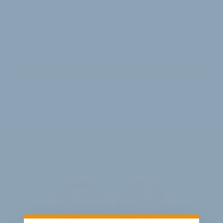
Kommentare
Stellenmarkt
VELOBIZ PLUS
Die Kommentare sind nur
für unsere Abonnenten sichtbar.
Jahres-Abo
115 € pro Jahr