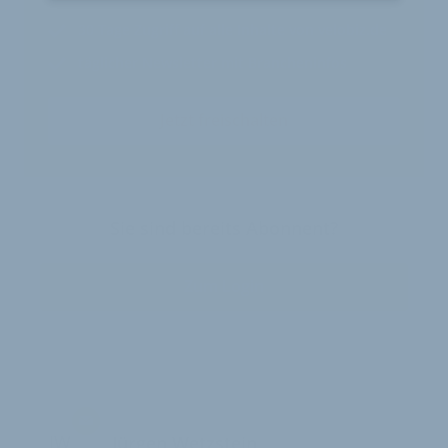
30 Tage
Zugriff auf alle Inhalte von velobiz.de
täglicher Newsletter mit Brancheninfos
Jetzt freischalten
Sie sind bereits Abonnent?
Zum Login
JW
Jürgen Wetzstein