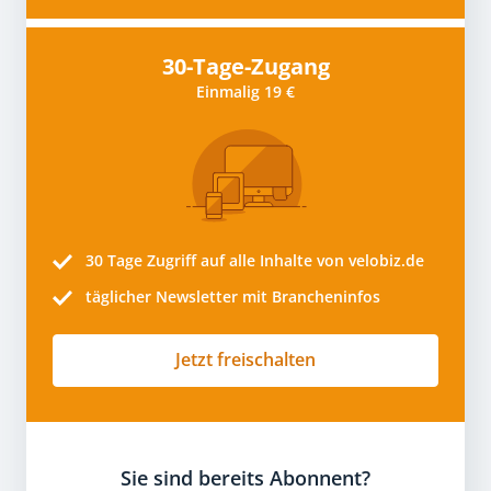
30-Tage-Zugang
Einmalig 19 €
30 Tage
Zugriff auf alle Inhalte von velobiz.de
täglicher Newsletter mit Brancheninfos
Jetzt freischalten
Sie sind bereits Abonnent?