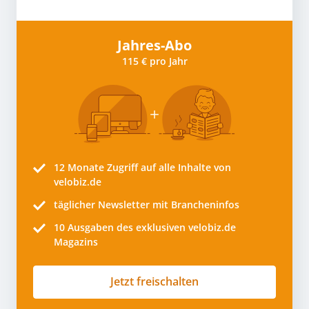
Jahres-Abo
115 € pro Jahr
12 Monate
Zugriff auf alle Inhalte von
velobiz.de
täglicher Newsletter mit Brancheninfos
10
Ausgaben des exklusiven velobiz.de
Magazins
Jetzt freischalten