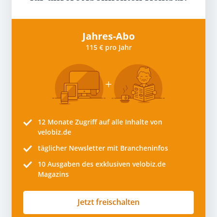
Jahres-Abo
115 € pro Jahr
12 Monate
Zugriff auf alle Inhalte von
velobiz.de
täglicher Newsletter mit Brancheninfos
10
Ausgaben des exklusiven velobiz.de
Magazins
Jetzt freischalten