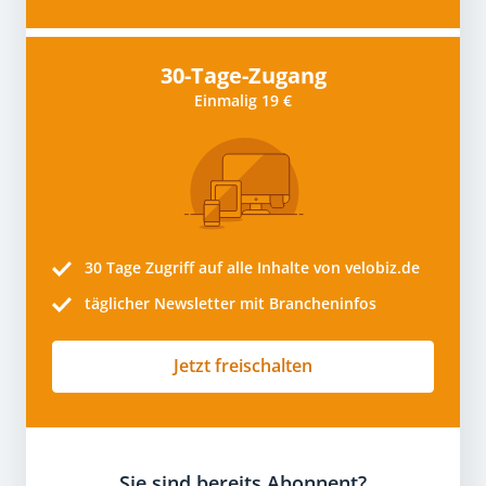
30-Tage-Zugang
Einmalig 19 €
30 Tage
Zugriff auf alle Inhalte von velobiz.de
täglicher Newsletter mit Brancheninfos
Jetzt freischalten
Sie sind bereits Abonnent?