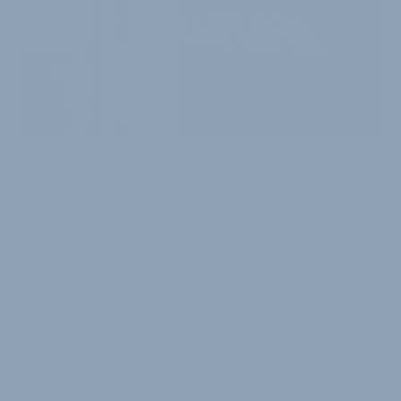
VERSTÄRKUNG IN KOBLENZ
Langjähriger DT-Swiss-Mann wird CEO
bei Fahrradhersteller Canyon
Rund neun Monate nachdem Canyon-Gründer Roman
Arnold das Zepter bei Canyon Bicycles wieder in die
eigene Hand genommen hatte, kündigt der Ko…
16. April 2026
Diese Webseite verwendet Cookies, um Ihnen eine komfortable