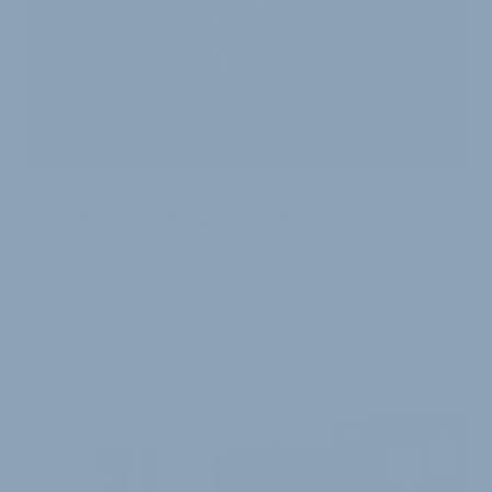
SCHWEIZER KINEMATIK
Scott Sports bringt leichte Mountainbikes
ins Spiel
Auch Scott Sports bringt fürs Modelljahr 2023 ein
richtig leichtes E-Mountainbike auf den Markt. Die
Zutaten dafür sind der leichte HPR50-An…
1
8. Dezember 2022