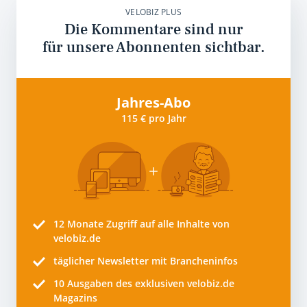
VELOBIZ PLUS
Die Kommentare sind nur
für unsere Abonnenten sichtbar.
Jahres-Abo
115 € pro Jahr
12 Monate
Zugriff auf alle Inhalte von
velobiz.de
täglicher Newsletter mit Brancheninfos
10
Ausgaben des exklusiven velobiz.de
Magazins