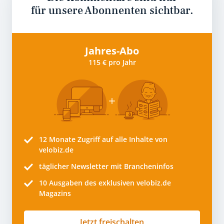
für unsere Abonnenten sichtbar.
Jahres-Abo
115 € pro Jahr
12 Monate
Zugriff auf alle Inhalte von
velobiz.de
täglicher Newsletter mit Brancheninfos
10
Ausgaben des exklusiven velobiz.de
Magazins
Jetzt freischalten