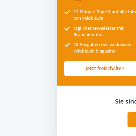
12 Monate
Zugriff auf alle Inh
von velobiz.de
täglicher Newsletter mit
Brancheninfos
10
Ausgaben des exklusiven
velobiz.de Magazins
Jetzt freischalten
Sie si