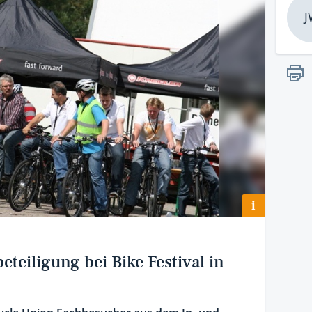
J
i
teiligung bei Bike Festival in