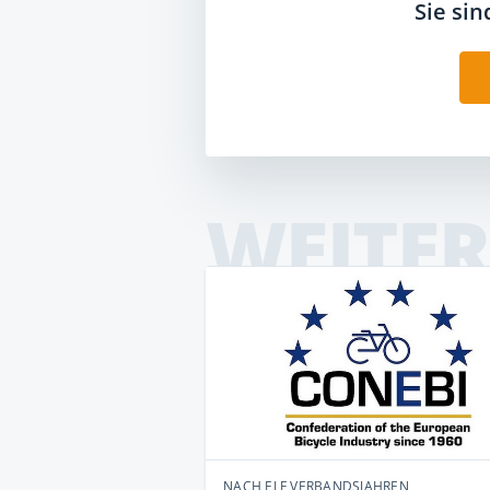
Sie si
WEITER
NACH ELF VERBANDSJAHREN