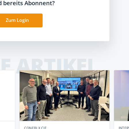
nd bereits Abonnent?
Zum Login
E ARTIKEL
CONEBI X CIE
INTER