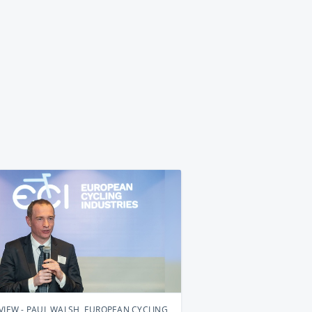
VIEW - PAUL WALSH, EUROPEAN CYCLING