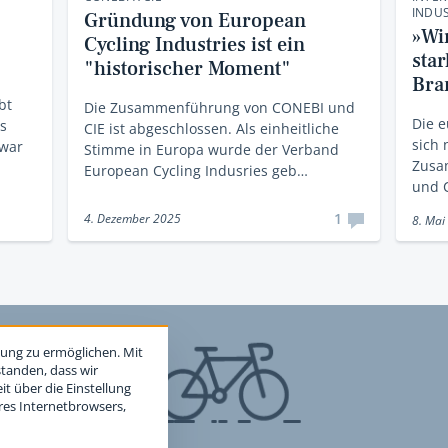
INDUS
Gründung von European
»Wi
Cycling Industries ist ein
sta
"historischer Moment"
Bra
bt
Die Zusammenführung von CONEBI und
Die e
ls
CIE ist abgeschlossen. Als einheitliche
sich 
 war
Stimme in Europa wurde der Verband
Zusa
European Cycling Indusries geb…
und C
1
4. Dezember 2025
8. Mai
ung zu ermöglichen. Mit
standen, dass wir
t über die Einstellung
hres Internetbrowsers,