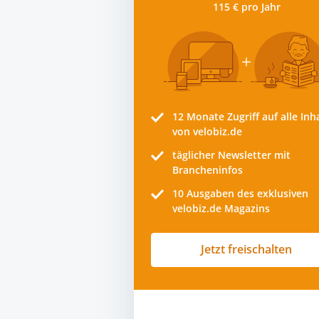
115 € pro Jahr
12 Monate
Zugriff auf alle Inh
von velobiz.de
täglicher Newsletter mit
Brancheninfos
10
Ausgaben des exklusiven
velobiz.de Magazins
Jetzt freischalten