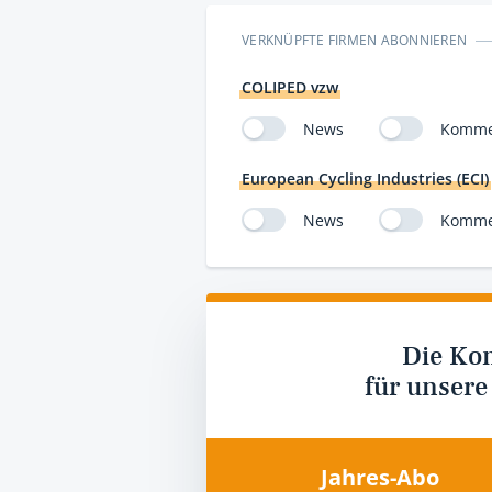
VERKNÜPFTE FIRMEN ABONNIEREN
COLIPED vzw
News
Komme
European Cycling Industries (ECI)
News
Komme
Die Ko
für unsere
Jahres-Abo