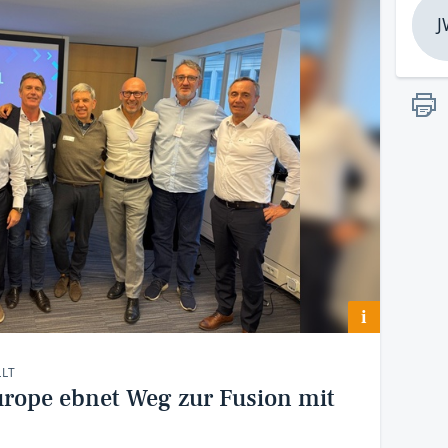
J
i
LT
urope ebnet Weg zur Fusion mit