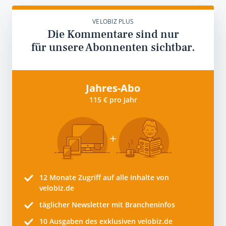
VELOBIZ PLUS
Die Kommentare sind nur
für unsere Abonnenten sichtbar.
Jahres-Abo
115 € pro Jahr
12 Monate
Zugriff auf alle Inhalte von
velobiz.de
täglicher Newsletter mit Brancheninfos
10
Ausgaben des exklusiven velobiz.de