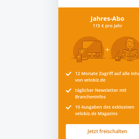
Jahres-Abo
115 € pro Jahr
12 Monate
Zugriff auf alle Inh
von velobiz.de
täglicher Newsletter mit
Brancheninfos
10
Ausgaben des exklusiven
velobiz.de Magazins
Jetzt freischalten