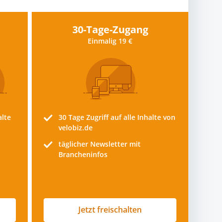
30-Tage-Zugang
Einmalig 19 €
alte
30 Tage
Zugriff auf alle Inhalte von
velobiz.de
täglicher Newsletter mit
Brancheninfos
Jetzt freischalten