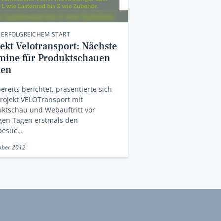
 ERFOLGREICHEM START
jekt Velotransport: Nächste
mine für Produktschauen
hen
ereits berichtet, präsentierte sich
rojekt VELOTransport mit
ktschau und Webauftritt vor
gen Tagen erstmals den
besuc…
ober 2012