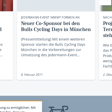
JEDERMANN-EVENT NIMMT FORMEN AN
NACH
Neuer Co-Sponsor bei den
Pro
d
Bulls Cycling Days in München
Ter
ste
(Pressemitteilung) Mit einem weiteren
po
Sponsor starten die Bulls Cycling Days
Wie b
e
München in die Vorbereitungen zur
das P
r…
Umsetzung des Jedermann-Event…
Produ
weni
Fach
8. Februar 2011
2. Okt
ung zu ermöglichen. Mit