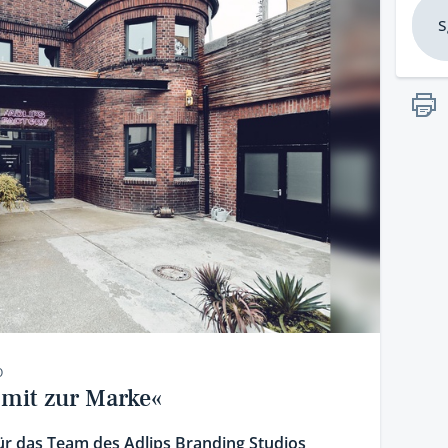
s
O
 mit zur Marke«
ür das Team des Adlips Branding Studios