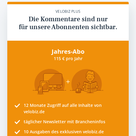
VELOBIZ PLUS
Die Kommentare sind nur
für unsere Abonnenten sichtbar.
Jahres-Abo
115 € pro Jahr
12 Monate
Zugriff auf alle Inhalte von
velobiz.de
täglicher Newsletter mit Brancheninfos
10
Ausgaben des exklusiven velobiz.de