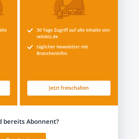
alte
30 Tage
Zugriff auf alle Inhalte von
velobiz.de
täglicher Newsletter mit
Brancheninfos
Jetzt freischalten
nd bereits Abonnent?