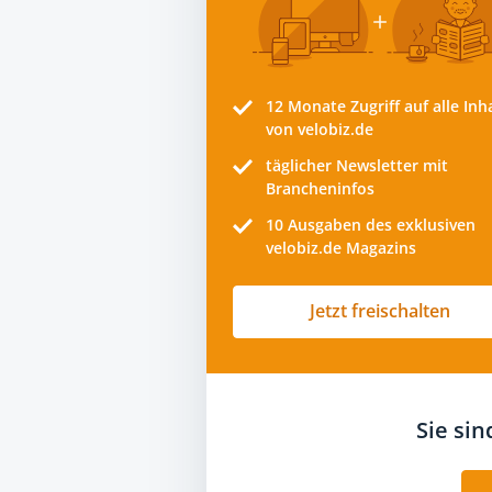
12 Monate
Zugriff auf alle Inh
von velobiz.de
täglicher Newsletter mit
Brancheninfos
10
Ausgaben des exklusiven
velobiz.de Magazins
Jetzt freischalten
Sie si