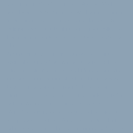
von einem Impfstoff, der in der Folge vom Markt
verschwand. Die Schumachers wuchsen mit Hannah
in eine andere Art des Lebens, des Glaubens. Die
Religion spielt heute bei ihnen eine große Rolle, das
hört man immer wieder aus den Worten des Senior-
Chefs.
Andere Dinge wurden wichtiger als das Business.
»Wir haben uns gefragt, was aus unserer Tochter
wird, wenn sie aus der Förderschule entlassen wird –
und auch, wenn wir einmal nicht mehr sind.« Also
besuchten sie vor etwa dreieinhalb Jahren eine
Einrichtung für Menschen mit Einschränkung, ließen
sich die Werkstätten für die arbeitsfähigen
Menschen zeigen. So weit, so gut, dachten sie, doch
was passiert mit einem Menschen, der einfach nicht
arbeiten kann. Jörg Schumacher erinnert sich an den