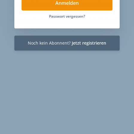
Anmelden
Alexandra Schumacher die Wände anmalt, an dem
alte Gebäude nicht mehr stehen, der Boden
Passwort vergessen?
vorbereitet ist für einen Neubau und ein kleiner Teil
bereits eher an hippe Großstadtläden erinnert als an
das Dorfleben. Aber es ist der Ort, den Hannah nicht
Noch kein Abonnent?
Jetzt registrieren
mehr erleben wird. Sie starb im vergangenen März.
Lebenswerk mit vielen Freiwilligen
Doch die Schumachers machen weiter, denn aus
dem Familienprojekt ist ein Lebenswerk geworden
und auch eines, an dem viele Freiwillige mitwirken.
»Wir wollen einen Ort schaffen, an dem Inklusion
nicht nur ein Anspruch ist, sondern auf natürliche
Art zum normalen Leben gehört«, sagt Schumacher.
Der »Hannah Hof«, so der Name, soll vieles
verbinden und immer Menschen mit