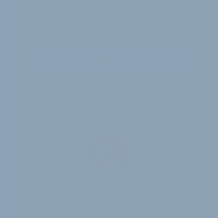
täglicher Newsletter mit Brancheninfos
10
Ausgaben des exklusiven velobiz.de
Magazins
Jetzt freischalten
30-Tage-Zugang
Einmalig 19 €
30 Tage
Zugriff auf alle Inhalte von velobiz.de
täglicher Newsletter mit Brancheninfos