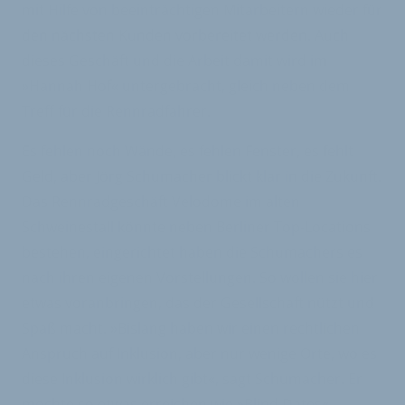
mit Hilfe von beeinträchtigen Mitarbeitern wieder für
den nächsten Kunden vorbereitet werden. Auch
dieses Geschäft und die Arbeit damit wird im
»Hannah Hof« untergebracht, gleich neben dem
Treff für die Rennradfahrer.
Es fehlen noch Wände, es fehlen Fenster, es fehlt
Geld, aber Jörg Schumacher blickt klar in die Zukunft.
Das Rennradgeschäft Velodome im alten
Schweinestall könnte neben Berliner Top-Locations
bestehen, eingerichtet haben die Schumachers es
nach ihren eigenen Vorstellungen. So wollen sie hier
etwas voranbringen, das der Gesellschaft nützt und
Spaß macht. »Bislang haben wir einen rechtlichen
Anspruch auf Inklusion, aber nur wenige Orte, wo es
diese Inklusion wirklich gibt«, sagt Schumacher. Er
möchte so etwas erreichen wie »Blind Dates«