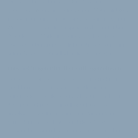
wie Jörg Schumacher sagt. Der 51-Jährige führte
gegen den Widerstand seines Vaters Mountainbikes
ins Sortiment ein, er ist jemand, der seinen eigenen
Weg geht – und der im Gespräch recht wenig über
Produkte und Marketing seines Angebots redet,
wohl aber über grundsätzlichere Ansätze zum Sinn
seiner Arbeit und gesellschaftlichem Engagement.
Entscheidungen trifft die Familie gemeinsam
Heute führt Jörg Schumacher das Unternehmen
gleichberechtigt mit seiner Frau Alexandra und
seinem Sohn Henrik, der erst 21 ist und nach dem
Abitur die Lehre zum Einzelhandelskaufmann
absolvierte. Der junge Mann fährt wie der Vater
gerne Rennrad, auch auf der Rolle auf dem
Bessenicher Bauernhof. Er berät die Kunden, bringt