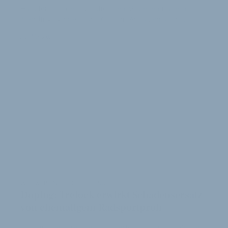
Händler sich den sportlichsten Modellen nähern.
Allerdings gibt es dank Custom-Ansätzen auch …
28. Mai 2024
WEGWEISENDES GERICHTSURTEIL
Doping: Trelock erwirkt Schadensersatz
von ehemaligem Radsportprofi
Das jüngste Urteil des Landgerichts Stuttgart könnte