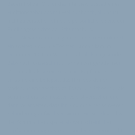
Bauernhof der Ort für das Interview ist statt eines
Funktionsgebäudes mit Wellblechdach, all das ist
nicht zu verstehen ohne die persönlichere Seite der
Familiengeschichte der Schumachers.
Denn Alexandra und Jörg hatten neben Henrik noch
ein zweites Kind. Ihre Tochter Hannah kam im
Dezember 2000 zur Welt, damals als kerngesundes
Baby nach Kaiserschnitt. Hannah war gerade neun
Monate alt, als sie ein Zittern im Kopf zeigte. Es
entstand eine Epilepsie, das Hirn des kleinen
Mädchens war geschädigt. Es war ein Schock für die
Schumachers, sie mussten es erst verstehen und
dann verarbeiten, dass ihr Kind mit einer schweren
Behinderung aufwachsen würde. Ein Schicksal, das
den Schumachers später als wahrscheinlicher
Impfschaden diagnostiziert worden sei, verursacht