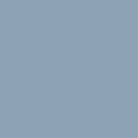
Aber eben ohne den Druck, davon eine wachsende
Schar an Angestellten ernähren zu müssen und
ohne die Gefahr, dass das viele Arbeiten sich letztlich
kaum in größere Erträge ummünzen ließ. Man stufte
runter, statt aufzustocken. Und befragte die Kunden,
sodass die Schumachers angepasst an deren
Wünsche heute eingeschränkte, aber
kundenfreundliche Öffnungszeiten bieten.
Entschleunigung statt reine Umsatzhatz
Dass man sich mit Schumacher beim schmackhaften
Espresso aus der silbernen Design-
Siebträgermaschine über dieses Thema unterhält,
während zugleich freundlich grüßende Männer mit
Sportoutfit durch den Eingang zur umgebauten
alten Scheune kommen, dass überhaupt ein