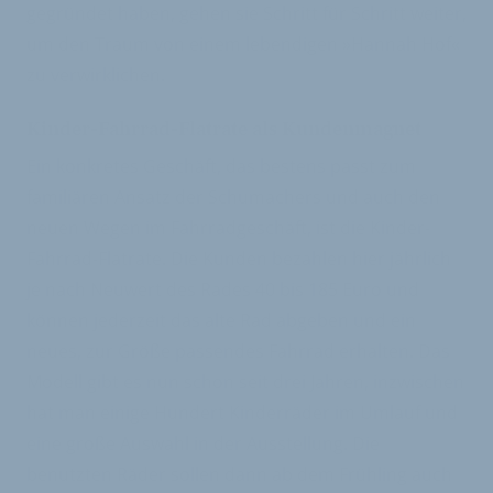
gegründet haben, gehen sie Schritt für Schritt weiter,
um den Traum von einem lebendigen »Hannah Hof«
zu verwirklichen.
Kinder-Fahrrad-Flatrate als Kundenmagnet
Ein konkretes Geschäft, das bestens passt zum
familiären Ansatz der Schumachers und auch den
neuen Wegen im Fahrradgeschäft, ist die Kinder-
Fahrrad-Flatrate. Die Kunden bezahlen hier jährlich
je nach Neuwert des Rades 40 bis 185 Euro und
können jederzeit das alte Rad abgeben und ein
neues, zur Größe passendes Fahrrad erhalten. Das
Modell gibt es nun schon seit drei Jahren, inzwischen
hat man einige Hundert Kinderräder im Umlauf und
eine große Auswahl in der Ausstellung. Die
benutzten Räder sollen dann ab dem Frühling auch