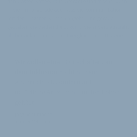
den Gästen Kaffee, kalte Getränke und frische Ideen
in die Firma, gerade auch was die Kommu­nikation
mit den jüngeren Kunden angeht. Und gerade
gestalten die beiden die Zukunft, die anders aussieht
als bei vielen Händlern mit vergleichbarer Historie.
Wir wollen einen Ort schaffen, an
dem Inklusion nicht nur ein
Anspruch ist, sondern auf
natürliche Art zum normalen Leben
gehört
Jörg Schumacher
Inhaber Velodome