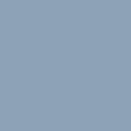
Familiengeschichte hat die Schumachers dazu
motiviert, neben dem Verkauf und dem Service am
Velo einen Ort und viel Raum für Menschen mit
Beeinträchtigung zu schaffen. In Zülpich-Bessenich
entsteht dieser Ort.
Das Radgeschäft der Familie Schumacher gibt es seit
1929. Gegründet hatte es Jakob Schumacher, der
Geld von einem Freund lieh und den Grundstein für
eine Firma legte, die heute in der vierten Generation
läuft. Das Unternehmen bietet ein Vollsortiment mit
starkem Service-Gedanken, ein klassischer
Ansprechpartner für Drahteselfahrer in einer
überschaubar großen Stadt. Zugleich hat Fahrrad
Schumacher auch bei sportlichen Radlern einen
guten Namen, was auch an der Rennrad-Hausmarke
Protec liegt, die allerdings heute eher »schlummert«,