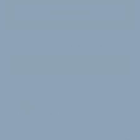
Jetzt freischalten
Sie sind bereits Abonnent?
Zum Login
TF
Tim Farin