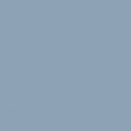
Einschränkungen einbeziehen. Die Schumachers
möchten eine Werkstätte bauen und einen Wohnort
für vier bis fünf Schwerstbehinderte schaffen, Arbeit
soll es auch in einem Küchengarten geben und in
dem Fahrradladen namens Velodome, der seit dem ­
Frühjahr eröffnet ist. In einem anderen Gebäude des
alten Hofs haben sie eine Wohnung geschaffen, die
später für inklusives Wohnen genutzt werden soll.
»Unsere Idee ist, dass die beeinträchtigen Menschen
hier nicht in der Überzahl sind, sondern sich als
Individuen an einem lebhaften Ort bewegen, ohne
dass ein eigenartiges Gefühl entsteht«, sagt
Schumacher. Das Zusammensein soll
selbstverständlich sein. Doch das muss man eben
auch erzwingen. Und der Weg dahin ist weit, das
weiß Schumacher. Die Familie hat viel Geld in die