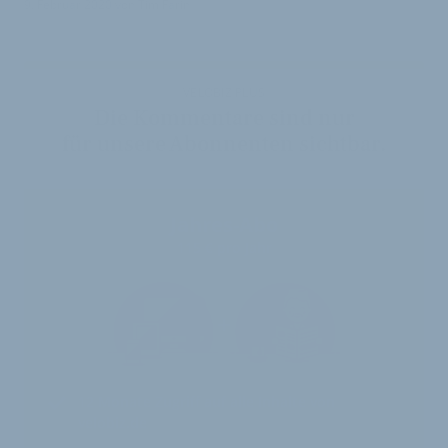
9. Februar 2020
von
Tim Farin
VELOBIZ PLUS
Die Kommentare sind nur
für unsere Abonnenten sichtbar.
Jahres-Abo
115 € pro Jahr
12 Monate
Zugriff auf alle Inhalte von
velobiz.de