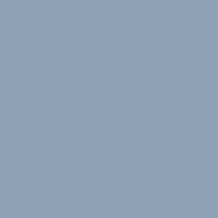
»Wir haben uns vor etwa zehn Jahren gegen
Wachstum entschieden, um ein kleiner
Fahrradbetrieb zu bleiben«, sagt Jörg Schumacher.
Er hatte damals überlegt, wie er dem
Wachstumszwang entkommen konnte, also der
Notwendigkeit, immer größere Umsätze zu
erreichen, um langfristig über die Runden zu
kommen. Gemeinsam mit seiner Frau Alexandra
entschied er sich gegen einen Filialneubau in einem
Gewerbegebiet. Gegen größere Flächen und mehr
Mitarbeiter, gegen etwas, das Schumacher
»Aldisierung« nennt. Die Pläne für die Finanzierung
und den Neubau auf der grünen Wiese hätten alle
schon vorgelegen. Aber sie zogen die Reißleine,
wollten weiter das volle Sortiment bieten, in der
Stadt, nah am Kunden, mit Beratung und Zubehör.