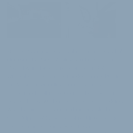
Aus dem Obergeschoss des alten Bauernhofs schallt
elektronische Dance-Musik. Wo früher das Futter für
Mastschweine lagerte, treten an diesem kalten
Winterabend drei Männer in voller Rennradkluft in
die Pedale. Ein virtuelles Rennen tobt in dem
früheren Viehstall im backsteinreichen Dörfchen
Bessenich, das zwischen flachen Feldern und kleinen
Wäldchen liegt und zur nordrhein-westfälischen
Stadt Zülpich zählt. Die drei Fahrer blicken auf die
Fernseher an der Wand. Zwei mittelalte