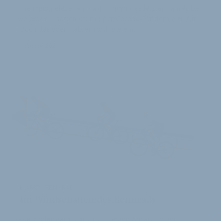
Die meistgelesenen Nachrichten des letzten Jahres bei
velobiz.de hatten oft mit der Corona-Pandemie zu tun.
Doch daneben gab es noch viele a…
7. Januar 2021
MARKT - RENNRAD
Im Windschatten des Rennrads
Ganz oder gar nicht – mit diesem Ansatz sollen