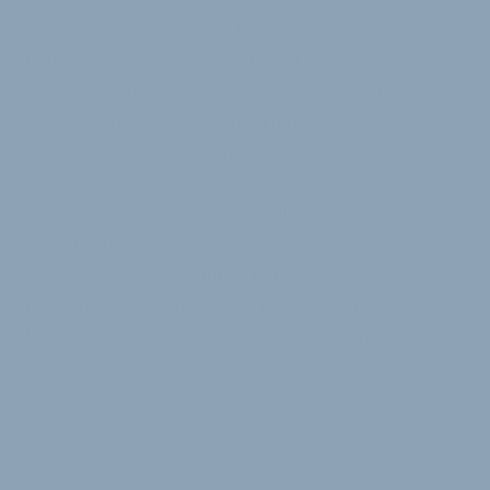
zwischen den Menschen. Er erinnert sich, wie sein
heutiger Praktikant das erste Mal in den
Fahrradladen in Zülpich kam. Sein Vater kam als
Kunde, er hatte den behinderten Sohn vorab
angekündigt, um Verständnis werbend, typisch für
diese Gesellschaft, findet Schumacher. Heute fährt
der junge Mann selbstverständlich mit beim Indoor-
Training, und zwar mit Menschen ohne
Beeinträchtigung. Schumacher ist sicher: »Gerade
mit dem Fahrrad und den Erlebnissen drumherum
können wir dieses positive Erlebnis von Inklusion
schaffen.« //
Weitere Informationen:
Mra-zuelpich.de