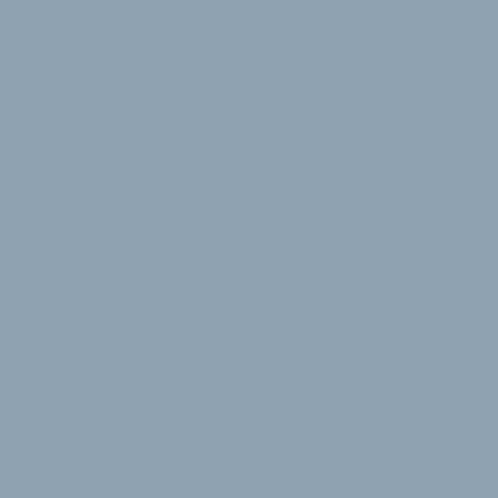
Hobbysportler und ein junger Mann, der Sohn einer
der beiden, der geistig beeinträchtigt ist, aber hier
selbstverständlich am sportlichen Geschehen
teilnimmt.
Der junge Mann ist nicht nur beim virtuellen
Rollentraining in diesem ungewöhnlichen Radtreff zu
sehen, sondern arbeitet als Praktikant auch im
Familienbetrieb Schumacher, einem
traditionsreichen Fahrradgeschäft, das ganz eigene
Wege wählt. 91 Jahre nach Gründung der Firma
behauptet sich Fahrrad Schumacher nicht nur mit
dem Angebot seiner innerstädtischen Filiale in
Zülpich. Vielmehr schaffen die Schumachers neue
Orte fürs Fahrradfahren, für den sozialen Austausch
und für eine gerechtere Gesellschaft – so kann man
es schon nennen. Denn die eigene