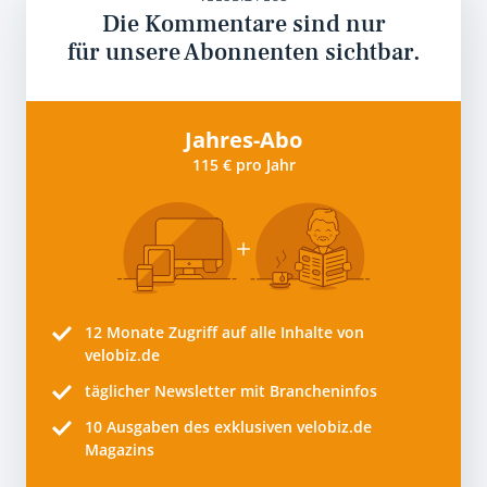
Die Kommentare sind nur
für unsere Abonnenten sichtbar.
Jahres-Abo
115 € pro Jahr
12 Monate
Zugriff auf alle Inhalte von
velobiz.de
täglicher Newsletter mit Brancheninfos
10
Ausgaben des exklusiven velobiz.de
Magazins