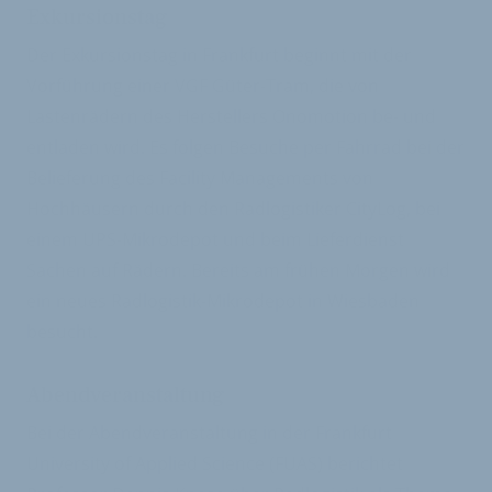
Exkursionstag
Der Exkursionstag in Frankfurt beginnt mit der
Vorführung einer VGF Güter-Tram, die von
Lastenrädern des Herstellers Onomotion be- und
entladen wird. Es folgen Besuche per Fahrrad bei der
Belieferung des Facility Managements von
Hochhäusern durch den Radlogistiker CityLog, bei
einem UPS-Mikrodepot und beim Lieferdienst
Sachen auf Rädern. Bereits am frühen Morgen wird
ein neues Radlogistik-Mikrodepot in Wiesbaden
besucht.
Abendveranstaltung
Bei der Abendveranstaltung in der Frankfurt
University of Applied Science (FUAS) berichtet