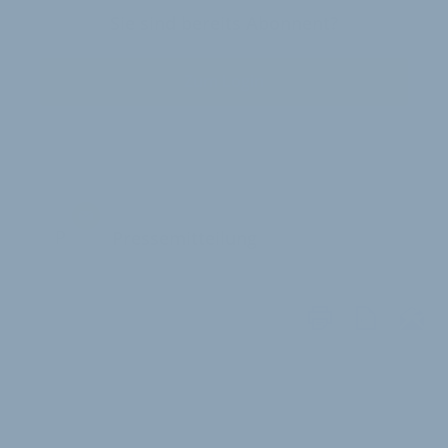
Sie sind bereits Abonnent?
Zum Login
P
Pressemitteilung
WEITERE