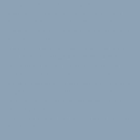
Transporter in der urbanen Logistik ersetzen“,
erklärt RLVD-Vorsitzender Tom Assmann. „Dafür
brauchen wir innenstadtnahe Mikrodepots für den
Warenumschlag und Radverkehrsinfrastruktur auch
für große gewerbliche Lastenräder.“
Frankfurts Verkehrsdezernent Stefan Maler eröffnet
die
2. Nationale Radlogistik-Konferenz Konferenz
am
28. September auf dem Betriebshof Gutleut der
Verkehrsgesellschaft Frankfurt (VGF): „Die immer
dringlicher werdende ‚Verkehrswende‘ ist ohne eine
‚Logistikwende‘ nicht denkbar. Ich freue mich daher
sehr, dass wir die Nationale Radlogistik-Konferenz
als Marktplatz für Information, Innovation und
Vernetzung in diesem Jahr hier in Frankfurt am Main
begrüßen können.“