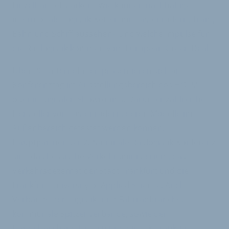
Einzelhandel stärken? Wie können nachhaltige
intermodale Logistik-Ketten mit Lastenrädern, Tram,
Bahn und Schiff aussehen? Und welche Impulse für
die Radlogistik kommen vom European Green Deal?
Über 30 Unternehmen präsentieren sich am
Konferenztag im Ausstellungsbereich des HOLM
oder in digitalen Showrooms. Darunter zahlreiche
Hersteller von Lastenrädern, deren Modelle im
Außenbereich getestet werden können.
Hauptpartner der 2. Nationale Radlogistik-Konferenz
sind das hessische Verkehrsministerium, das
Verkehrsdezernat der Stadt Frankfurt und die
Frankfurt University of Applied Science. Auch
Verbände der Logistik- und Fahrradbranche,
kommunale Spitzenverbände, sowie der
Handelsverband Hessen und die IHK Frankfurt