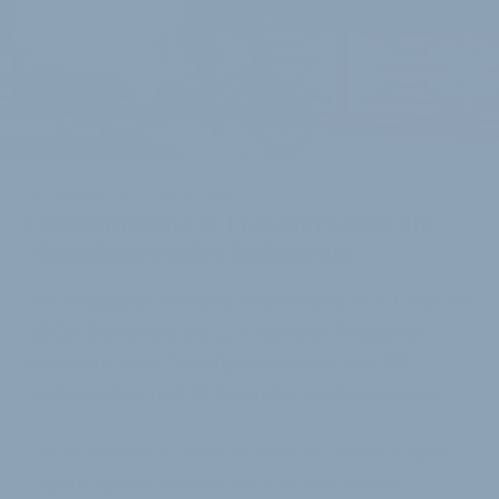
LASTENRAD STATT DIESEL-VAN:
Fachkonferenz in Frankfurt zeigt die
Möglichkeiten der Radlogistik
Der Radlogistik Verband Deutschland (RLVD) lädt am
28./29. September zur 2. Nationalen Radlogistik-
Konferenz nach Frankfurt am Main. Über 150
Fachbesucher und 30 Aussteller werden erwartet.
„Mit modernen E-Lastenrädern und dem richtigen
Logistik-System können wir sehr viele Diesel-