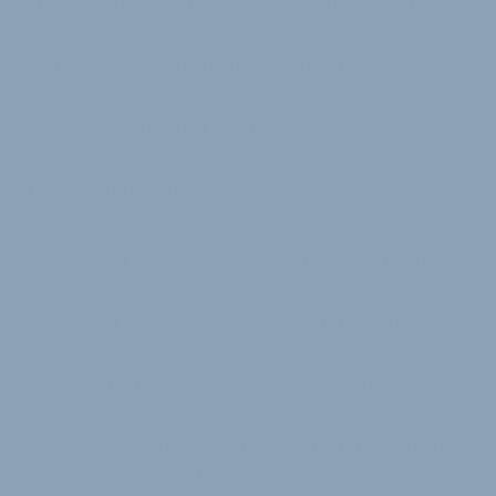
Professor Dennis Knese über Radlogistik als Thema
der universitären Lehre. Anschließend vergibt die
Fachzeitschrift Logistra in Kooperation mit der
Wirtschaftsförderung Frankfurt den International
Cargo Bike of the Year Award.
Fachkonferenztag
Den Fachkonferenztag am 29. September eröffnet
Hessens Wirtschafts- und Verkehrsminister Tarek Al-
Wazir im Frankfurter House of Logistics and Mobility
(HOLM) per Video. Die Bundesregierung ist mit
Steffen Bilger, Staatssekretär im
Bundesverkehrsministerium und Beauftragter für
Güterverkehr und Logistik vertreten.
Im Vortragsprogramm der Fachkonferenz steht im
Fokus: Wie kann Radlogistik den innerstädtischen