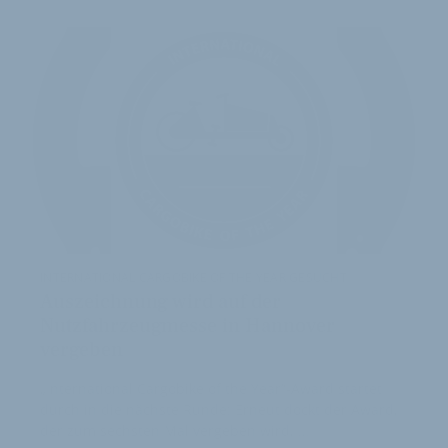
ARTIKEL
INTERNATIONAL CARGOBIKE OF THE YEAR GESUCHT
Auszeichnung wird auf der
Nutzfahrzeugmesse in Hannover
vergeben
„International Cargobike of the Year“-Award startet
durch in die nächste Runde: Erneut dockt der Award,
der zum sechsten Mal vergeben wird, …