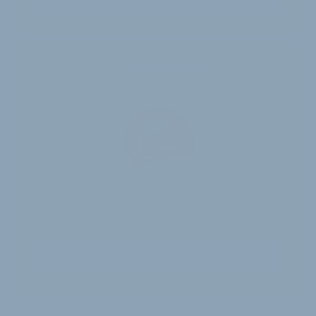
30-Tage-Zugang
Einmalig 19 €
30 Tage
Zugriff auf alle Inhalte von velobiz.de
täglicher Newsletter mit Brancheninfos
Jetzt freischalten