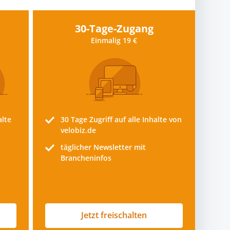
30-Tage-Zugang
Einmalig 19 €
alte
30 Tage
Zugriff auf alle Inhalte von
velobiz.de
täglicher Newsletter mit
Brancheninfos
Jetzt freischalten