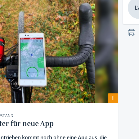
L
i
FSTAND
ter für neue App
santrieben kommt noch ohne eine App aus, die