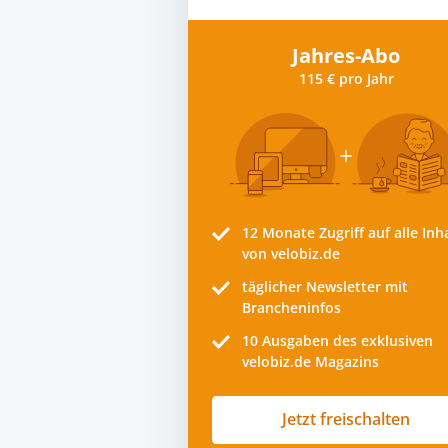
Jahres-Abo
115 € pro Jahr
12 Monate
Zugriff auf alle Inh
von velobiz.de
täglicher Newsletter mit
Brancheninfos
10
Ausgaben des exklusiven
velobiz.de Magazins
Jetzt freischalten