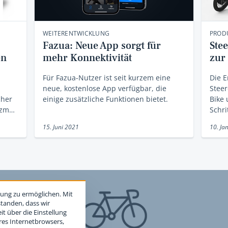
WEITERENTWICKLUNG
PROD
Fazua: Neue App sorgt für
Ste
en
mehr Konnektivität
zur
Für Fazua-Nutzer ist seit kurzem eine
Die E
neue, kostenlose App verfügbar, die
Steer
cher
einige zusätzliche Funktionen bietet.
Bike 
inzm…
Schri
15. Juni 2021
10. Ja
ung zu ermöglichen. Mit
standen, dass wir
t über die Einstellung
hres Internetbrowsers,