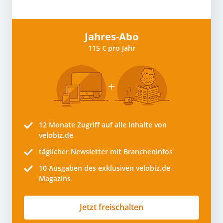
Jahres-Abo
115 € pro Jahr
12 Monate
Zugriff auf alle Inhalte von
velobiz.de
täglicher Newsletter mit Brancheninfos
10
Ausgaben des exklusiven velobiz.de
Magazins
Jetzt freischalten