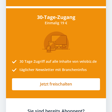
30-Tage-Zugang
Einmalig 19 €
30 Tage
Zugriff auf alle Inhalte von velobiz.de
täglicher Newsletter mit Brancheninfos
Jetzt freischalten
Sie sind bereits Abonnent?