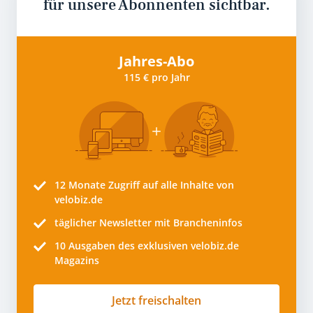
für unsere Abonnenten sichtbar.
Jahres-Abo
115 € pro Jahr
12 Monate
Zugriff auf alle Inhalte von
velobiz.de
täglicher Newsletter mit Brancheninfos
10
Ausgaben des exklusiven velobiz.de
Magazins
Jetzt freischalten