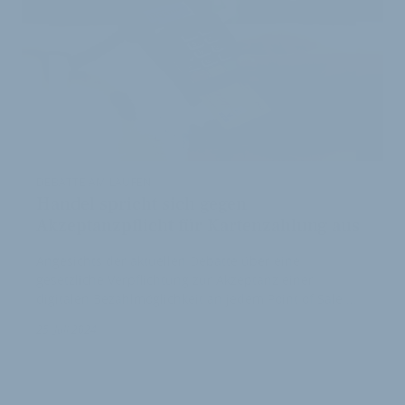
DEBATTE AM LAUFEN
Handel spricht sich gegen
Akzeptanzpflicht für Kartenzahlung aus
Angesichts der aktuellen Debatte über eine
gesetzliche Verpflichtung zur Akzeptanz einer
digitalen Bezahlmöglichkeit an jedem Point of Sale …
25. Juli 2024