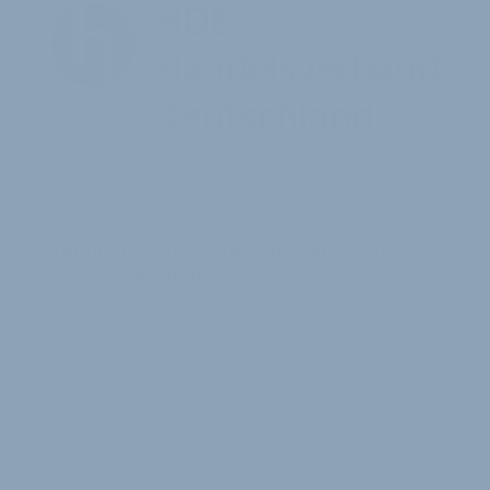
DIGITALER EURO:
Handel fordert echte Alternative zu
Kartensystemen
Der Handelsverband Deutschland (HDE) unterstützt
die Einführung des digitalen Euro grundsätzlich,
warnt jedoch vor dem Scheitern des Projekt…
1
12. Februar 2026