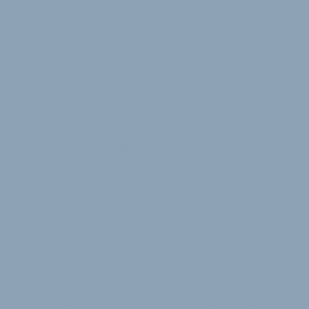
ermöglichten ihren Kunden bereits unbare
Bezahlmöglichkeiten. Daher stelle sich die Frage
nach dem Ziel einer Regulierung. „Wenn eine echte
Wahlfreiheit für Kunden erreicht werden soll, dann
muss geklärt werden, welche unbaren
Zahlungsoptionen zu akzeptieren sind. Es läuft
darauf hinaus, dass dann eine ganze Bandbreite an
Zahlungssystemen akzeptiert werden muss. Für
Händlerinnen und Händler wäre das mit
entsprechenden Kosten verbunden“, so Binnebößel
weiter. Die Karten außereuropäischer
Zahlungsdienstleister seien schon heute besonders
verbreitet. Ihnen wäre eine weitere Stärkung ihrer
Marktposition sicher. „Dabei müssten
Zahlungsdienstleister eher angetrieben werden, für
bessere Angebote und effizientere Abwicklungen zu