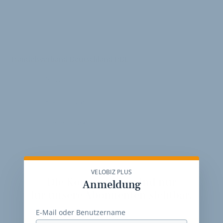
VERKNÜPFTE FIRMEN ABONNIEREN
Handelsverband Deutschland HDE
News
Kommentare
Stellenmarkt
VELOBIZ PLUS
VELOBIZ PLUS
Die Kommentare sind nur
Anmeldung
für unsere Abonnenten sichtbar.
E-Mail oder Benutzername