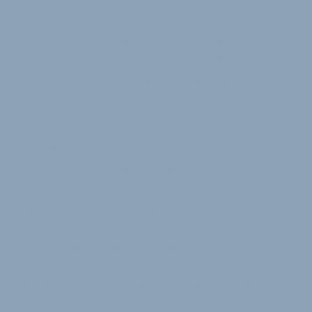
Vorgesehen ist laut Koalitionsvertrag, dass in
Geschäften künftig auch mindestens eine digitale
Zahlungsoption angeboten werden soll. Der HDE
setzt sich hingegen für ein nachfrageorientiertes
Angebot an Zahlungsmitteln ein und fordert eine
Überprüfung der Kosten für Zahlungsarten.
„Eine Akzeptanzpflicht elektronischer
Zahlungssysteme wäre vor allem ein großes
Konjunkturprogramm für Zahlungsdienstleister.
Daher muss am Anfang die Frage stehen, welches
Ziel mit einer Regulierung überhaupt erreicht
werden soll“, so Ulrich Binnebößel, HDE-
Abteilungsleiter Zahlungsverkehr. Im stationären
Einzelhandel gebe es kaum noch Akzeptanzlücken.
Die meisten Händlerinnen und Händler