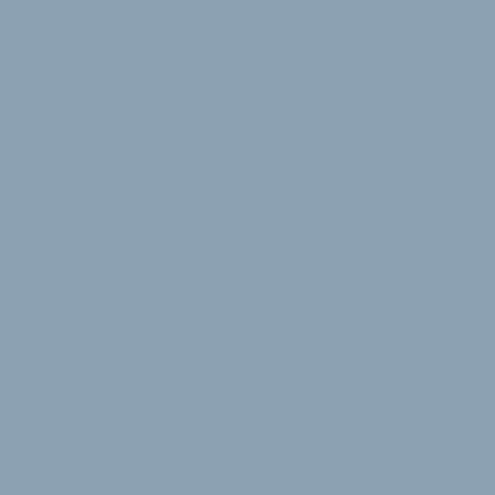
sorgen“, betont Binnebößel.
Zielführender wäre es aus Sicht des HDE, die
Akzeptanz elektronischer Zahlungssysteme zu
fördern statt sie zu erzwingen. „Eine Stärkung der
Anbieterseite kann nicht die Lösung sein. Was es
braucht, sind kostengünstige unbare Zahlarten“, so
Binnebößel weiter. Händlerinnen und Händler
sollten die Wahlfreiheit über ihre Geschäftsführung
behalten. „Die zwangsweise Kartenakzeptanz ist
grundsätzlich kein gutes Signal in Zeiten, in denen
wir uns um den Rückgang der Barzahlung viel mehr
Gedanken machen sollten. Gerade in Krisenzeiten
kommt es auf einen funktionierenden
Bargeldkreislauf an“, so Binnebößel.
24. April 2025
von
Jürgen Wetzstein