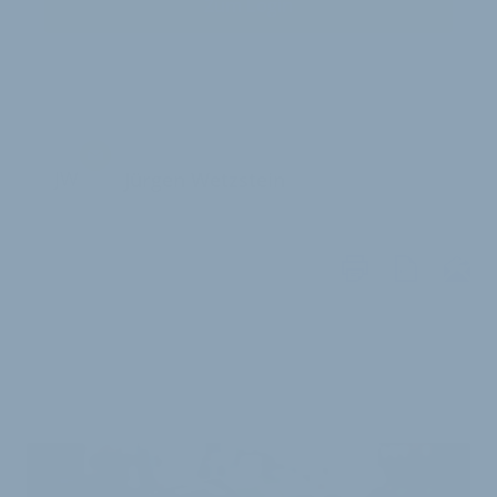
Zum Login
JW
Jürgen Wetzstein
WEITERE
ARTIKEL