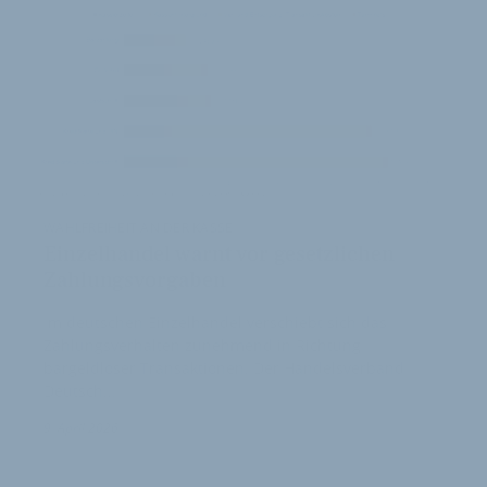
WAHLFREIHEIT AN DER KASSE
Einzelhandel warnt vor gesetzlichen
Zahlungsvorgaben
Im deutschen Einzelhandel verschiebt sich das
Zahlungsverhalten zunehmend in Richtung
bargeldloser Transaktionen. Der Handelsverband
Deutsch…
2
9. April 2026