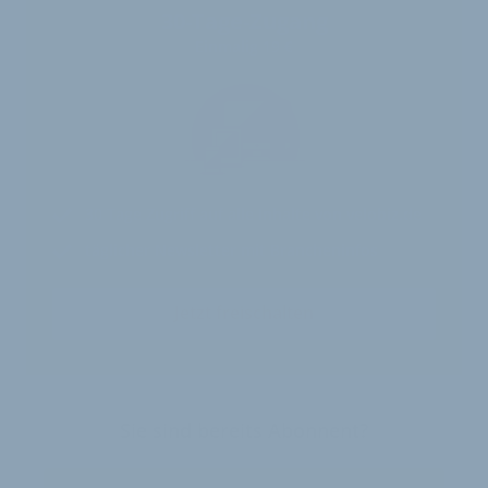
30-Tage-Zugang
Einmalig 19 €
30 Tage
Zugriff auf alle Inhalte von velobiz.de
täglicher Newsletter mit Brancheninfos
Jetzt freischalten
Sie sind bereits Abonnent?