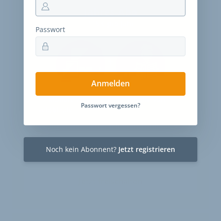
Jahres-Abo
115 € pro Jahr
Passwort
Anmelden
12 Monate
Zugriff auf alle Inhalte von
Passwort vergessen?
velobiz.de
täglicher Newsletter mit Brancheninfos
10
Ausgaben des exklusiven velobiz.de
Noch kein Abonnent?
Jetzt registrieren
Magazins
Jetzt freischalten