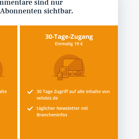
mmentare sind nur
 Abonnenten sichtbar.
30-Tage-Zugang
Einmalig 19 €
alte
30 Tage
Zugriff auf alle Inhalte von
velobiz.de
täglicher Newsletter mit
Brancheninfos