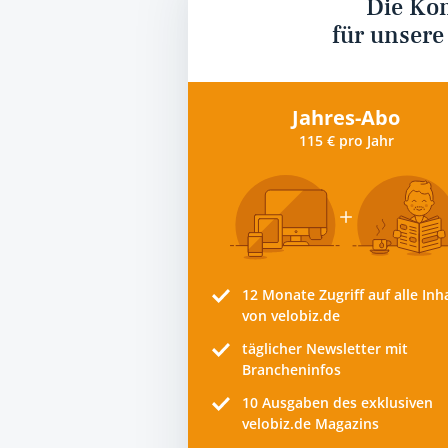
Die Ko
für unsere
Jahres-Abo
115 € pro Jahr
12 Monate
Zugriff auf alle Inh
von velobiz.de
täglicher Newsletter mit
Brancheninfos
10
Ausgaben des exklusiven
velobiz.de Magazins