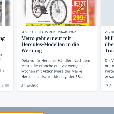
RESTPOSTEN AUS DER JUNI-AKTION?
VERT
ung
Metro geht erneut mit
Mil
Hercules-Modellen in die
übe
Werbung
Tra
on
k
Déjà-vu für Hercules-Händler: Nachdem
Die V
Metro die Branche erst vor wenigen
nur 
hha…
Wochen mit Aktionsware der Marke
Karte
Hercules aufschreckte, legt der SB…
erwar
2
31. Ja
21. Juli 2009