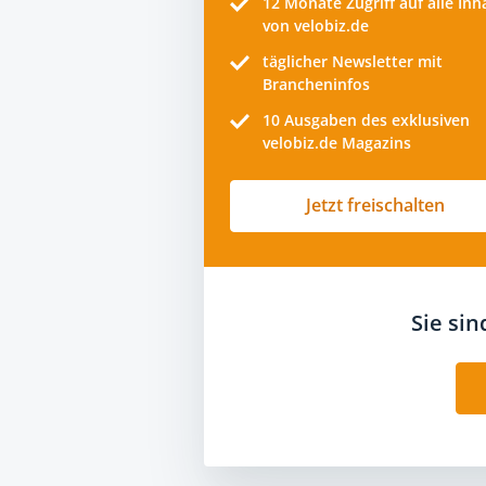
12 Monate
Zugriff auf alle Inh
von velobiz.de
täglicher Newsletter mit
Brancheninfos
10
Ausgaben des exklusiven
velobiz.de Magazins
Jetzt freischalten
Sie si