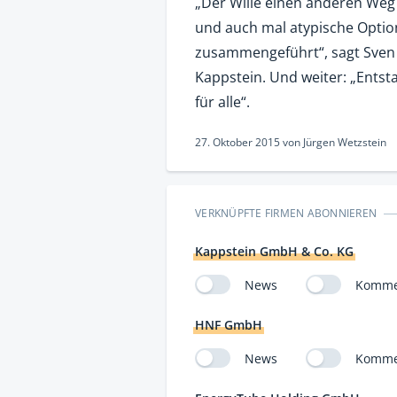
„Der Wille einen anderen Weg
und auch mal atypische Optio
zusammengeführt“, sagt Sven P
Kappstein. Und weiter: „Entsta
für alle“.
27. Oktober 2015
von
Jürgen Wetzstein
VERKNÜPFTE FIRMEN ABONNIEREN
Kappstein GmbH & Co. KG
News
Komme
HNF GmbH
News
Komme