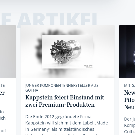
E ARTIKEL
KTE
JUNGER KOMPONENTENHERSTELLER AUS
MIT G
GOTHA
er
New
Kappstein feiert Einstand mit
Pilo
zwei Premium-Produkten
Neu
in
Die Ende 2012 gegründete Firma
ich
Der j
Kappstein will sich mit dem Label „Made
Komp
in Germany“ als mittelständisches
 auf…
Gotha