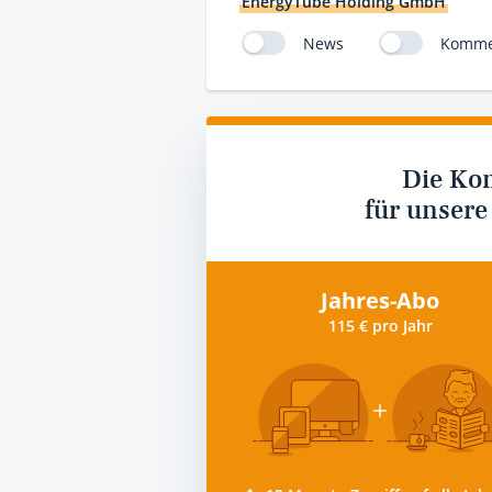
EnergyTube Holding GmbH
News
Komme
Die Ko
für unsere
Jahres-Abo
115 € pro Jahr