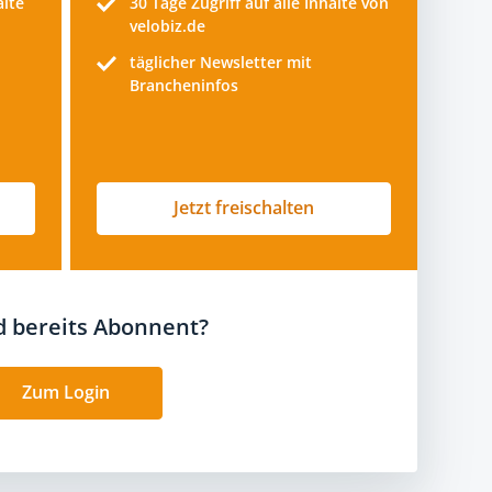
alte
30 Tage
Zugriff auf alle Inhalte von
velobiz.de
täglicher Newsletter mit
Brancheninfos
Jetzt freischalten
nd bereits Abonnent?
Zum Login