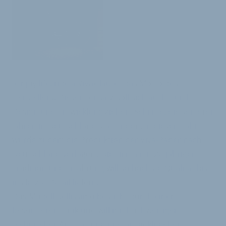
»Enjoy life, ride a Viva« lautet das Motto des
Herstellers. Dieser Leitsatz soll sich auch durch
Design und Entwicklung ziehen, Schritte, die seit drei
Jahren in Deutschland stattfinden. In diesem Jahr
wurde zudem die Produktion der Viva-Räder nach
Deutschland verlagert. Die Firma mit 20-jähriger
Tradition und Erfahrung will so höchste Qualität bis
ins letzte Detail liefern.
Das Modell Bellissimo besticht durch einen
besonderen Look und will mit hochwertiger
technischer Ausstattung und ausgeklügelter