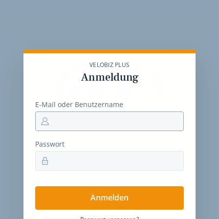
Jahres-Abo
115 € pro Jahr
VELOBIZ PLUS
Anmeldung
E-Mail oder Benutzername
12 Monate
Zugriff auf alle Inhalte von
velobiz.de
Passwort
täglicher Newsletter mit Brancheninfos
10
Ausgaben des exklusiven velobiz.de
Magazins
Anmelden
Jetzt freischalten