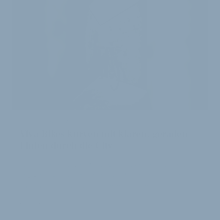
FÜR SCHÖNE STADTTOUREN
Viva Bikes kurven mit klaren, geraden
Linien durch die City
Für den ehemaligen Amateur-Straßenrennfahrer und
jetzigen Fahrradhersteller Lars Andersen muss ein
Fahrrad nicht nur funktionieren, sondern …
21. Juli 2009