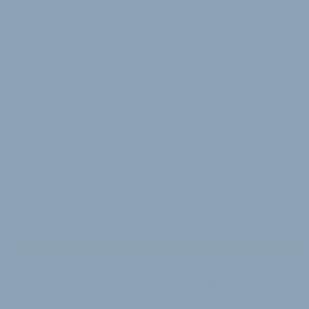
7. Juli 2022
von
Advertorial
VERKNÜPFTE FIRMEN ABONNIEREN
BBF Bike GmbH
News
Kommentare
Stellenmarkt
VELOBIZ PLUS
Die Kommentare sind nur
für unsere Abonnenten sichtbar.