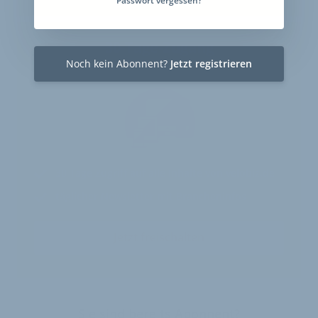
Passwort vergessen?
30-Tage-Zugang
Noch kein Abonnent?
Einmalig 19 €
Jetzt registrieren
30 Tage
Zugriff auf alle Inhalte von velobiz.de
täglicher Newsletter mit Brancheninfos
Jetzt freischalten
Sie sind bereits Abonnent?