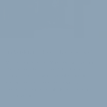
i
ADVERTORIAL - BBF
Im Vordergrund steht das Lebensgefühl
Mit den Fahrrädern der Marke Viva sind Radfahrer
und Radfahrerinnen mit viel Stil in urbanen
Landschaften unterwegs. Reizvoll ist hier die
Kombination von klassischem Design mit
modernster Fahrradtechnik, die sich harmonisch
zusammenfügen.