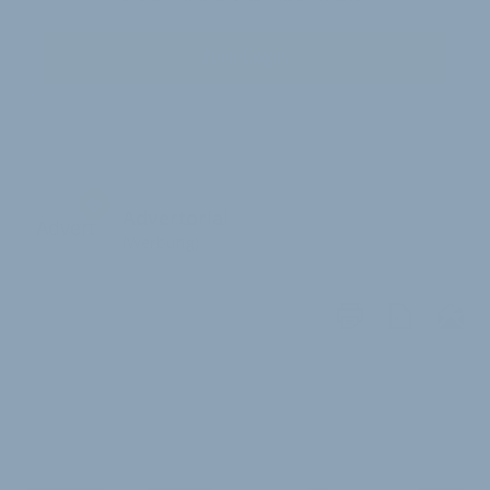
Zum Login
Advertorial
Advert
(Werbung)
WEITERE
ARTIKEL