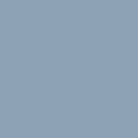
HISTORISCHES MODELL IN NEUEM GLANZ
Viva blickt auf Rennräder aus den 30er-
Jahren zurück
In Erinnerung an historische Räder aus den 30er-
Jahren hat Lars Andersen, Gründer und CEO von Viva
Bikes, das neue Modell Pista kreiert. Die…
11. Mai 2010