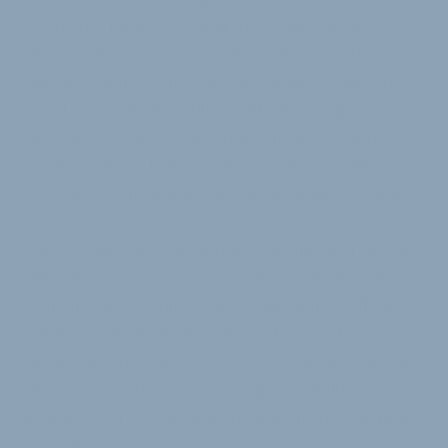
Geometrie punkten. Klassik im Design trifft auf
Moderne in den verbauten Komponenten. Am
Diamant-Rahmen sind eine Lichtanlage sowie ein
Sattel und Griffe in farblicher Abstimmung verbaut.
Die Kraft des Fahrers überträgt ein Riemenantrieb
an eine Nabenschaltung vom Typ Shimano Alfine.
Auch die Scheibenbremsen stammen aus der Alfine-
Serie.
Der Vertrieb der Viva-Fahrräder erfolgt über die BBF
Bike GmbH. Dort finden sich neben dem Modell
Bellissimo noch einige weitere Fahrradmodelle im
Sortiment. Auch Tiefeinsteiger-Fahrräder befinden
sich im Angebot. Besonderen Wert legt die Marke auf
ein zusammenhängendes Design, weshalb ein
großer Anteil der Komponenten in Eigenentwicklung
entsteht.