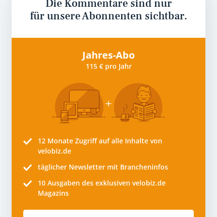
Die Kommentare sind nur
für unsere Abonnenten sichtbar.
Jahres-Abo
115 € pro Jahr
12 Monate
Zugriff auf alle Inhalte von
velobiz.de
täglicher Newsletter mit Brancheninfos
10
Ausgaben des exklusiven velobiz.de
Magazins