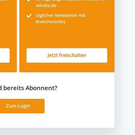
velobiz.de
täglicher Newsletter mit
Brancheninfos
Jetzt freischalten
nd bereits Abonnent?
Zum Login