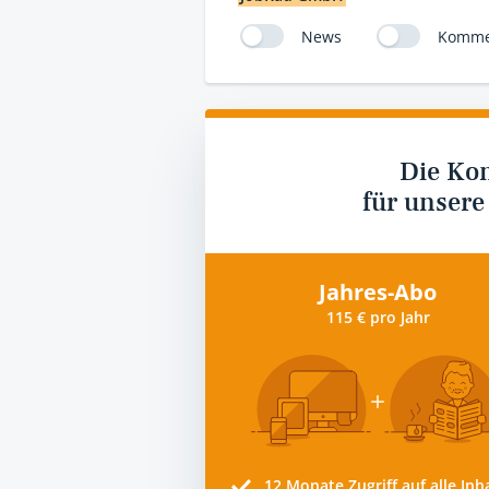
News
Komme
Die Ko
für unsere
Jahres-Abo
115 € pro Jahr
12 Monate
Zugriff auf alle Inh