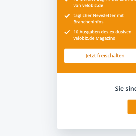
von velobiz.de
täglicher Newsletter mit
Brancheninfos
10
Ausgaben des exklusiven
velobiz.de Magazins
Jetzt freischalten
Sie si