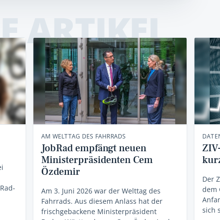
E ARTIKEL
AM WELTTAG DES FAHRRADS
DATEN
JobRad empfängt neuen
ZIV
Ministerpräsidenten Cem
kur
i
Özdemir
Der Z
bRad-
dem G
Am 3. Juni 2026 war der Welttag des
Anfan
Fahrrads. Aus diesem Anlass hat der
sich 
frischgebackene Ministerpräsident